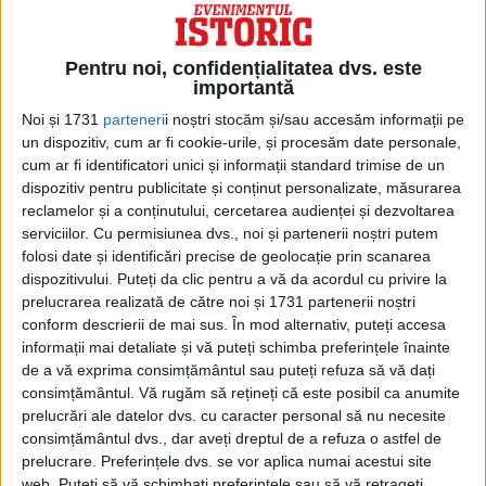
Pentru noi, confidențialitatea dvs. este
importantă
Noi și 1731
parteneri
i noștri stocăm și/sau accesăm informații pe
un dispozitiv, cum ar fi cookie-urile, și procesăm date personale,
cum ar fi identificatori unici și informații standard trimise de un
dispozitiv pentru publicitate și conținut personalizate, măsurarea
PRIMA MISIUNE A SUBMARINULUI
reclamelor și a conținutului, cercetarea audienței și dezvoltarea
NUCLEAR
serviciilor.
Cu permisiunea dvs., noi și partenerii noștri putem
folosi date și identificări precise de geolocație prin scanarea
În primii săi ani de serviciu, USS Nautilus a
dispozitivului. Puteți da clic pentru a vă da acordul cu privire la
prelucrarea realizată de către noi și 1731 partenerii noștri
doborât numeroase recorduri de călătorie
conform descrierii de mai sus. În mod alternativ, puteți accesa
cu submarinul și, la 23 iulie 1958, a plecat
informații mai detaliate și vă puteți schimba preferințele înainte
de a vă exprima consimțământul sau puteți refuza să vă dați
din Pearl Harbor, Hawaii, în cadrul
consimțământul.
Vă rugăm să rețineți că este posibil ca anumite
„Operațiunii Northwest Passage” – prima
prelucrări ale datelor dvs. cu caracter personal să nu necesite
consimțământul dvs., dar aveți dreptul de a refuza o astfel de
traversare a Polului Nord cu submarinul.
prelucrare. Preferințele dvs. se vor aplica numai acestui site
web. Puteți să vă schimbați preferințele sau să vă retrageți