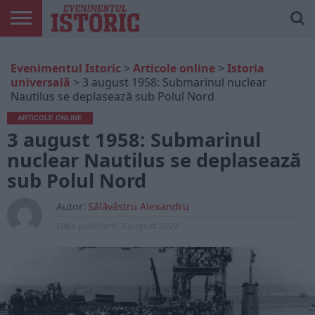
ARTICOLE
ONLINE
EDIȚII
ISTORIC
CONTUL
Evenimentul Istoric
>
Articole online
>
Istoria
TIPĂRITE
PLAY
MEU
universală
>
3 august 1958: Submarinul nuclear
Nautilus se deplasează sub Polul Nord
ARTICOLE ONLINE
3 august 1958: Submarinul
nuclear Nautilus se deplasează
sub Polul Nord
Autor:
Sălăvăstru Alexandru
Data publicarii:
3 august 2022