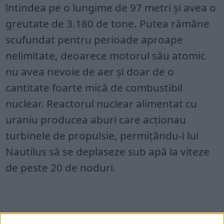
întindea pe o lungime de 97 metri și avea o
greutate de 3.180 de tone. Putea rămâne
scufundat pentru perioade aproape
nelimitate, deoarece motorul său atomic
nu avea nevoie de aer și doar de o
cantitate foarte mică de combustibil
nuclear. Reactorul nuclear alimentat cu
uraniu producea aburi care acționau
turbinele de propulsie, permițându-i lui
Nautilus să se deplaseze sub apă la viteze
de peste 20 de noduri.