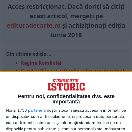
Acces restricționat. Dacă doriți să citiți
acest articol, mergeți pe
edituradecarte.ro
și achiziționați ediția
Iunie 2018
Din ultima ediție ...
Regina României
Carol al II-lea și acțiunile sale care au ruinat
România Mare
Afaceri oneroase care au marcat România
modernă: Strousberg și Hallier
Pentru noi, confidențialitatea dvs. este
importantă
ETICHETE:
BELA KUN
,
COMUNISM
,
UNGARIA
Noi și 1733
parteneri
i noștri stocăm și/sau accesăm informații pe
PUBLICAT IN CATEGORIILE:
IUNIE 2018
un dispozitiv, cum ar fi cookie-urile, și procesăm date personale,
cum ar fi identificatori unici și informații standard trimise de un
DISTRIBUIE ȘTIREA:
FACEBOOK
|
TWITTER
dispozitiv pentru publicitate și conținut personalizate, măsurarea
DACĂ VA PLAC MATERIALELE PUBLICATE, VA INVITĂM SĂ NE URMĂRIȚI