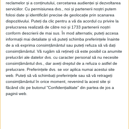
reclamelor și a conținutului, cercetarea audienței și dezvoltarea
ȘI PE
PAGINA NOASTRĂ DE FACEBOOK
serviciilor.
Cu permisiunea dvs., noi și partenerii noștri putem
folosi date și identificări precise de geolocație prin scanarea
dispozitivului. Puteți da clic pentru a vă da acordul cu privire la
RECOMANDARI PENTRU TINE
prelucrarea realizată de către noi și 1733 partenerii noștri
Istoria sloturilor: de la primele aparate
conform descrierii de mai sus. În mod alternativ, puteți accesa
la sloturile online
informații mai detaliate și vă puteți schimba preferințele înainte
de a vă exprima consimțământul sau puteți refuza să vă dați
consimțământul.
Vă rugăm să rețineți că este posibil ca anumite
prelucrări ale datelor dvs. cu caracter personal să nu necesite
Istoria dezvoltării cazinourilor în
consimțământul dvs., dar aveți dreptul de a refuza o astfel de
România: de la saloane sociale, la era
prelucrare. Preferințele dvs. se vor aplica numai acestui site
digitală
web. Puteți să vă schimbați preferințele sau să vă retrageți
consimțământul în orice moment, revenind la acest site și
făcând clic pe butonul "Confidențialitate" din partea de jos a
Figuri istorice celebre în sloturile online:
paginii web.
De la Cleopatra până la Iulius Cezar și
Napoleon Bonaparte
Aprilie 2026