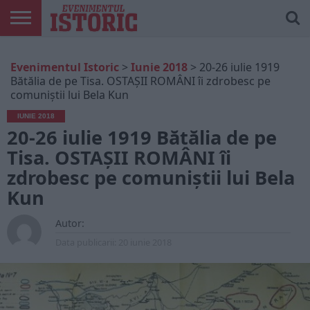
ARTICOLE
ONLINE
EDIȚII
ISTORIC
CONTUL
Evenimentul Istoric
>
Iunie 2018
>
20-26 iulie 1919
TIPĂRITE
PLAY
MEU
Bătălia de pe Tisa. OSTAȘII ROMÂNI îi zdrobesc pe
comuniștii lui Bela Kun
IUNIE 2018
20-26 iulie 1919 Bătălia de pe
Tisa. OSTAȘII ROMÂNI îi
zdrobesc pe comuniștii lui Bela
Kun
Autor:
Data publicarii:
20 iunie 2018