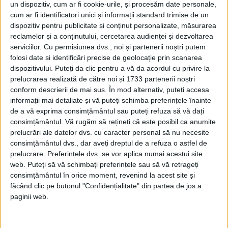
România Mare
un dispozitiv, cum ar fi cookie-urile, și procesăm date personale,
cum ar fi identificatori unici și informații standard trimise de un
Afaceri oneroase care au marcat România
modernă: Strousberg și Hallier
dispozitiv pentru publicitate și conținut personalizate, măsurarea
reclamelor și a conținutului, cercetarea audienței și dezvoltarea
serviciilor.
Cu permisiunea dvs., noi și partenerii noștri putem
folosi date și identificări precise de geolocație prin scanarea
ETICHETE:
dispozitivului. Puteți da clic pentru a vă da acordul cu privire la
PUBLICAT IN CATEGORIILE:
DECEMBRIE 2024
prelucrarea realizată de către noi și 1733 partenerii noștri
DISTRIBUIE ȘTIREA:
FACEBOOK
|
TWITTER
conform descrierii de mai sus. În mod alternativ, puteți accesa
informații mai detaliate și vă puteți schimba preferințele înainte
DACĂ VA PLAC MATERIALELE PUBLICATE, VA INVITĂM SĂ NE URMĂRIȚI
de a vă exprima consimțământul sau puteți refuza să vă dați
ȘI PE
PAGINA NOASTRĂ DE FACEBOOK
consimțământul.
Vă rugăm să rețineți că este posibil ca anumite
prelucrări ale datelor dvs. cu caracter personal să nu necesite
RECOMANDARI PENTRU TINE
consimțământul dvs., dar aveți dreptul de a refuza o astfel de
prelucrare. Preferințele dvs. se vor aplica numai acestui site
Istoria sloturilor: de la primele aparate
web. Puteți să vă schimbați preferințele sau să vă retrageți
la sloturile online
consimțământul în orice moment, revenind la acest site și
făcând clic pe butonul "Confidențialitate" din partea de jos a
paginii web.
Istoria dezvoltării cazinourilor în
România: de la saloane sociale, la era