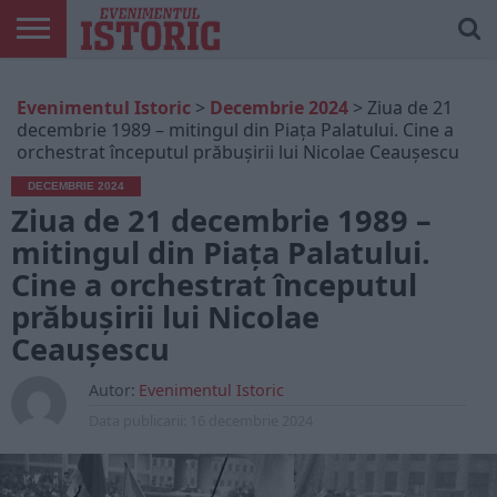
ARTICOLE
ONLINE
EDIȚII
ISTORIC
CONTUL
Evenimentul Istoric
>
Decembrie 2024
>
Ziua de 21
TIPĂRITE
PLAY
MEU
decembrie 1989 – mitingul din Piața Palatului. Cine a
orchestrat începutul prăbușirii lui Nicolae Ceaușescu
DECEMBRIE 2024
Ziua de 21 decembrie 1989 –
mitingul din Piața Palatului.
Cine a orchestrat începutul
prăbușirii lui Nicolae
Ceaușescu
Autor:
Evenimentul Istoric
Data publicarii:
16 decembrie 2024