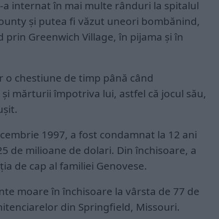
-a internat în mai multe rânduri la spitalul
County și putea fi văzut uneori bombănind,
 prin Greenwich Village, în pijama și în
ar o chestiune de timp până când
și mărturii împotriva lui, astfel că jocul său,
șit.
decembrie 1997, a fost condamnat la 12 ani
,25 de milioane de dolari. Din închisoare, a
ția de cap al familiei Genovese.
te moare în închisoare la vârsta de 77 de
nitenciarelor din Springfield, Missouri.