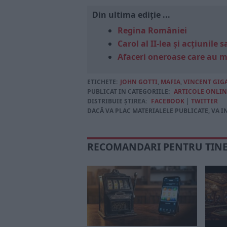
Din ultima ediție ...
Regina României
Carol al II-lea și acțiunil
Afaceri oneroase care au 
ETICHETE:
JOHN GOTTI
,
MAFIA
,
VINCENT GIG
PUBLICAT IN CATEGORIILE:
ARTICOLE ONLIN
DISTRIBUIE ȘTIREA:
FACEBOOK
|
TWITTER
DACĂ VA PLAC MATERIALELE PUBLICATE, VA I
RECOMANDARI PENTRU TIN