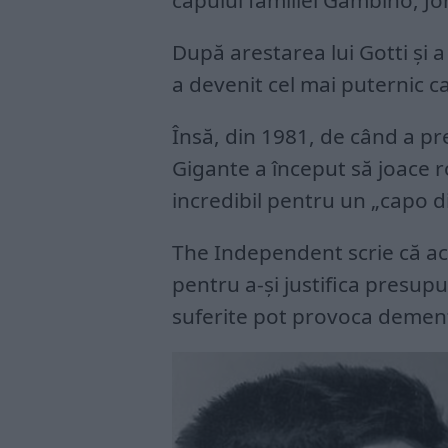
capului familiei Gambino, Jo
După arestarea lui Gotti și 
a devenit cel mai puternic ca
Însă, din 1981, de când a p
Gigante a început să joace r
incredibil pentru un „capo di 
The Independent scrie că ace
pentru a-și justifica presupu
suferite pot provoca demenț