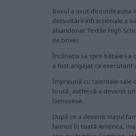
Boxul a avut dintotdeauna leg
dezvoltării infracționale a l
abandonat Textile High Schoo
de boxer.
Înclinația sa spre bătaie i-a
a fost angajat ca executant 
Împreună cu talentele sale de
brută, astfel că a devenit un
Genovese.
După ce a devenit Nașul fami
faimos în toată America, mai