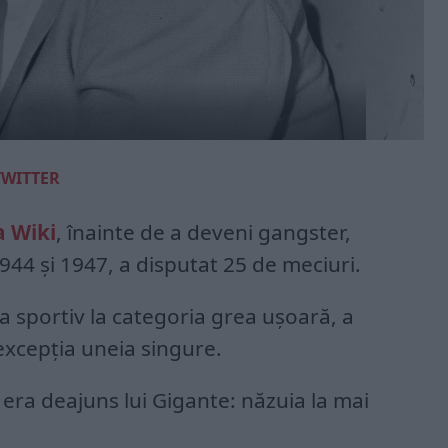
TWITTER
a Wiki
, înainte de a deveni gangster,
944 și 1947, a disputat 25 de meciuri.
ca sportiv la categoria grea ușoară, a
 excepția uneia singure.
i era deajuns lui Gigante: năzuia la mai