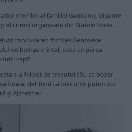
hn Gotti.
a altor membri ai familiei Gambino, Gigante
p al crimei organizate din Statele Unite.
reluat conducerea familiei Genovese,
olul de bolnav mintal, ceea ce părea
tutti capi”.
sta s-a folosit de trecutul său ca boxer
sa boală, dat fiind că loviturile puternice
ă și Alzheimer.