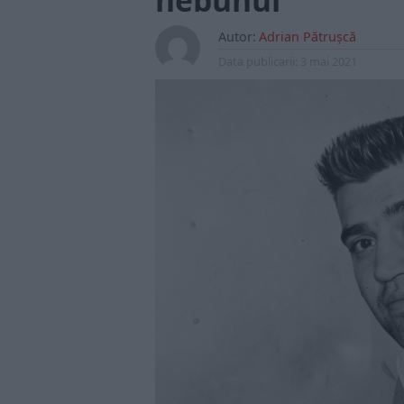
nebunul
Autor:
Adrian Pătrușcă
Data publicarii:
3 mai 2021