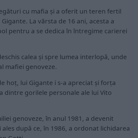
ături cu mafia și a oferit un teren fertil
ui Gigante. La vârsta de 16 ani, acesta a
l pentru a se dedica în întregime carierei
 deschis calea și spre lumea interlopă, unde
al mafiei genoveze.
 hoț, lui Gigante i s-a apreciat și forța
a dintre gorilele personale ale lui Vito
liei genoveze, în anul 1981, a devenit
 ales după ce, în 1986, a ordonat lichidarea