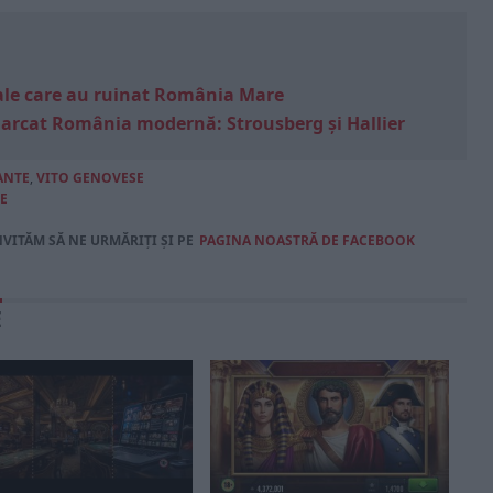
e sale care au ruinat România Mare
marcat România modernă: Strousberg și Hallier
ANTE
,
VITO GENOVESE
E
NVITĂM SĂ NE URMĂRIȚI ȘI PE
PAGINA NOASTRĂ DE FACEBOOK
E