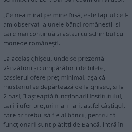
„Ce m-a mirat pe mine însă, este faptul ce l-
am observat la unele bănci româneşti, şi
care mai continuă şi astăzi cu schimbul cu
monede româneşti.
La acelaş ghişeu, unde se prezentă
vânzătorii şi cumpărătorii de bilete,
cassierul ofere preţ minimal, aşa că
muşteriul se depărtează de la ghişeu, şi la
2 paşi, îl aşteaptă funcţionarii institutului,
cari îi ofer preţuri mai mari, astfel câştigul,
care ar trebui să fie al băncii, pentru că
funcţionarii sunt plătitţi de Bancă, intră în