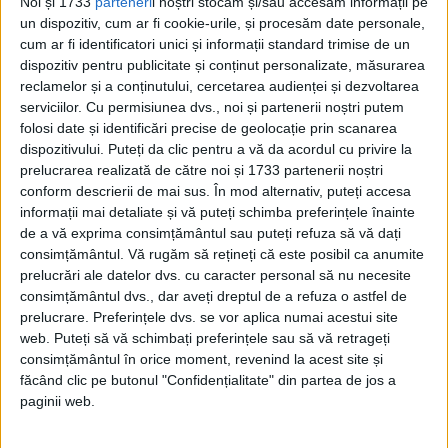
la care s-a observat blestămăţia trebue să
Noi și 1733
parteneri
i noștri stocăm și/sau accesăm informații pe
un dispozitiv, cum ar fi cookie-urile, și procesăm date personale,
se fi înţeles şi să fi fost părtaş la învârteli cu
cum ar fi identificatori unici și informații standard trimise de un
dispozitiv pentru publicitate și conținut personalizate, măsurarea
funcţionarii respectivi.
reclamelor și a conținutului, cercetarea audienței și dezvoltarea
serviciilor.
Cu permisiunea dvs., noi și partenerii noștri putem
A nu cumpără respectiv nu vinde anume
folosi date și identificări precise de geolocație prin scanarea
dispozitivului. Puteți da clic pentru a vă da acordul cu privire la
lei, cu preţ convenabil, adecă după cursul
prelucrarea realizată de către noi și 1733 partenerii noștri
zilei, numai ca banda să-şi poate face
conform descrierii de mai sus. În mod alternativ, puteți accesa
informații mai detaliate și vă puteți schimba preferințele înainte
trebşoarele.
de a vă exprima consimțământul sau puteți refuza să vă dați
consimțământul.
Vă rugăm să rețineți că este posibil ca anumite
Ba poate şi directorul băncii ştia de
prelucrări ale datelor dvs. cu caracter personal să nu necesite
consimțământul dvs., dar aveți dreptul de a refuza o astfel de
afacere! Altfel nu ne putem imagina lucrul.
prelucrare. Preferințele dvs. se vor aplica numai acestui site
web. Puteți să vă schimbați preferințele sau să vă retrageți
Un cassier de bună credinţă nu putea
consimțământul în orice moment, revenind la acest site și
făcând clic pe butonul "Confidențialitate" din partea de jos a
respinge clienţii, fără a-i satisface după
paginii web.
timp şi împrejurări, iar ca el să nu fi avut