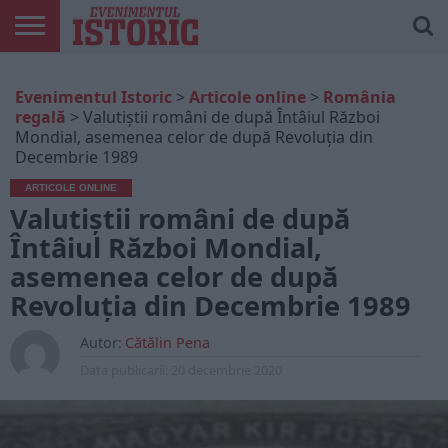
ARTICOLE
ONLINE
EDIȚII
ISTORIC
CONTUL
Evenimentul Istoric
>
Articole online
>
România
TIPĂRITE
PLAY
MEU
regală
>
Valutiștii români de după Întâiul Război
Mondial, asemenea celor de după Revoluția din
Decembrie 1989
ARTICOLE ONLINE
Valutiștii români de după
Întâiul Război Mondial,
asemenea celor de după
Revoluția din Decembrie 1989
Autor:
Cătălin Pena
Data publicarii:
20 decembrie 2020