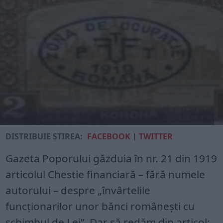
DISTRIBUIE ȘTIREA:
FACEBOOK
|
TWITTER
Gazeta Poporului găzduia în nr. 21 din 1919
articolul Chestie financiară – fără numele
autorului – despre „învârtelile
funcţionarilor unor bănci româneşti cu
schimbul de Lei”. Dar să redăm din articol: