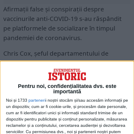
Afirmaţii false şi conspiraţii despre
vaccinurile anti-COVID-19 s-au răspândit
pe platformele de socializare în timpul
pandemiei de coronavirus.
Chris Cox, şeful departamentului de
Dezvoltare Produse în cadrul Facebook, a
declarat într-un interviu că Facebook a luat
„foarte în serios” afirmaţiile virale false,
Pentru noi, confidențialitatea dvs. este
însă a subliniat că există „o zonă gri imensă
importantă
formată din oameni cu îngrijorări … pe care
Noi și 1733
parteneri
i noștri stocăm și/sau accesăm informații pe
un dispozitiv, cum ar fi cookie-urile, și procesăm date personale,
unii le numesc dezinformare, iar alţii
cum ar fi identificatori unici și informații standard trimise de un
îndoieli”.
dispozitiv pentru publicitate și conținut personalizate, măsurarea
reclamelor și a conținutului, cercetarea audienței și dezvoltarea
serviciilor.
Cu permisiunea dvs., noi și partenerii noștri putem