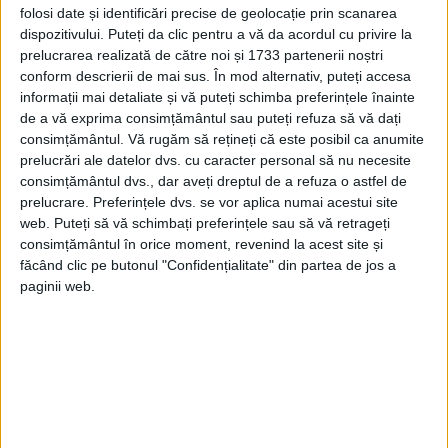
„Cel mai bun lucru pe care îl poţi face în
folosi date și identificări precise de geolocație prin scanarea
acea imensă zonă gri este doar să prezinţi
dispozitivului. Puteți da clic pentru a vă da acordul cu privire la
prelucrarea realizată de către noi și 1733 partenerii noștri
informaţii documentate într-un mod util,
conform descrierii de mai sus. În mod alternativ, puteți accesa
să iei parte la conversaţie şi să o faci cu
informații mai detaliate și vă puteți schimba preferințele înainte
de a vă exprima consimțământul sau puteți refuza să vă dați
experţi în sănătate”, a adăugat el.
consimțământul.
Vă rugăm să rețineți că este posibil ca anumite
prelucrări ale datelor dvs. cu caracter personal să nu necesite
consimțământul dvs., dar aveți dreptul de a refuza o astfel de
prelucrare. Preferințele dvs. se vor aplica numai acestui site
web. Puteți să vă schimbați preferințele sau să vă retrageți
consimțământul în orice moment, revenind la acest site și
făcând clic pe butonul "Confidențialitate" din partea de jos a
paginii web.
Compania a declarat că etichetează