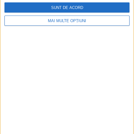
SUNT DE ACORD
MAI MULTE OPȚIUNI
Ediția tipărită
Mai multe articole