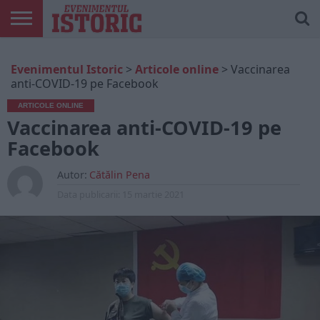
ARTICOLE
ONLINE
EDIȚII
ISTORIC
CONTUL
Evenimentul Istoric
>
Articole online
>
Vaccinarea
TIPĂRITE
PLAY
MEU
anti-COVID-19 pe Facebook
ARTICOLE ONLINE
Vaccinarea anti-COVID-19 pe
Facebook
Autor:
Cătălin Pena
Data publicarii:
15 martie 2021