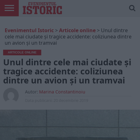
ARTICOLE
ONLINE
EDIȚII
ISTORIC
CONTUL
Evenimentul Istoric
>
Articole online
>
Unul dintre
TIPĂRITE
PLAY
MEU
cele mai ciudate şi tragice accidente: coliziunea dintre
un avion şi un tramvai
ARTICOLE ONLINE
Unul dintre cele mai ciudate şi
tragice accidente: coliziunea
dintre un avion şi un tramvai
Autor:
Marina Constantinoiu
Data publicarii:
20 decembrie 2019