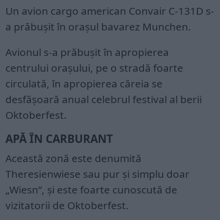
Un avion cargo american Convair C-131D s-
a prăbuşit în oraşul bavarez Munchen.
Avionul s-a prăbuşit în apropierea
centrului oraşului, pe o stradă foarte
circulată, în apropierea căreia se
desfăşoară anual celebrul festival al berii
Oktoberfest.
APĂ ÎN CARBURANT
Această zonă este denumită
Theresienwiese sau pur şi simplu doar
„Wiesn”, şi este foarte cunoscută de
vizitatorii de Oktoberfest.