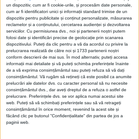
cele două motoare a rămas în pană.
un dispozitiv, cum ar fi cookie-urile, și procesăm date personale,
cum ar fi identificatori unici și informații standard trimise de un
Aparatul nu a mai putut să menţină
dispozitiv pentru publicitate și conținut personalizate, măsurarea
reclamelor și a conținutului, cercetarea audienței și dezvoltarea
altitudinea şi s-a lovit mai întâi de turla
serviciilor.
Cu permisiunea dvs., noi și partenerii noștri putem
bisericii St. Paul, apoi s-a prăbuşit pe o
folosi date și identificări precise de geolocație prin scanarea
dispozitivului. Puteți da clic pentru a vă da acordul cu privire la
stradă foarte frecventată, Martin-Greif-
prelucrarea realizată de către noi și 1733 partenerii noștri
Strasse.
conform descrierii de mai sus. În mod alternativ, puteți accesa
informații mai detaliate și vă puteți schimba preferințele înainte
VICTIME LA SOL
de a vă exprima consimțământul sau puteți refuza să vă dați
consimțământul.
Vă rugăm să rețineți că este posibil ca anumite
Cel mai tragic lucru este că avionul s-a
prelucrări ale datelor dvs. cu caracter personal să nu necesite
consimțământul dvs., dar aveți dreptul de a refuza o astfel de
ciocnit de un tramvai plin cu pasageri.
prelucrare. Preferințele dvs. se vor aplica numai acestui site
web. Puteți să vă schimbați preferințele sau să vă retrageți
Cele 20 de persoane care se aflau la bordul
consimțământul în orice moment, revenind la acest site și
făcând clic pe butonul "Confidențialitate" din partea de jos a
aparatului şi-au pierdut viaţa, ca şi alte 32
paginii web.
de persoane, aflate în tramvai sau în