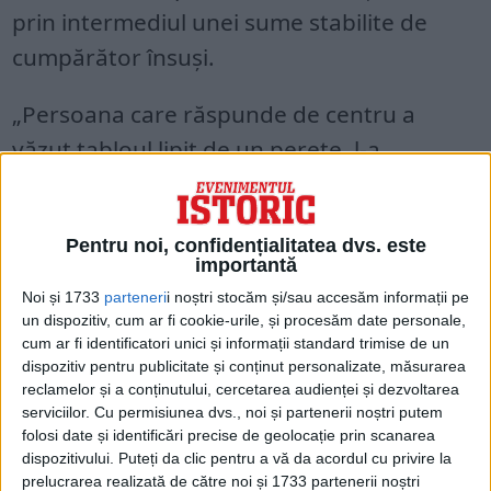
prin intermediul unei sume stabilite de
cumpărător însuși.
„Persoana care răspunde de centru a
văzut tabloul lipit de un perete, l-a
cercetat, l-a plăcut pe loc și apoi l-a
cumpărat”, a explicat Rob Cowley.
Pentru noi, confidențialitatea dvs. este
importantă
Pânza face parte din seria „Dead Heads”
Noi și 1733
parteneri
i noștri stocăm și/sau accesăm informații pe
(„Capete moarte”), alcătuită din 40 sau 50
un dispozitiv, cum ar fi cookie-urile, și procesăm date personale,
de lucrări. Aceste portrete semiabstracte
cum ar fi identificatori unici și informații standard trimise de un
dispozitiv pentru publicitate și conținut personalizate, măsurarea
ale prietenilor lui David Bowie, ale
reclamelor și a conținutului, cercetarea audienței și dezvoltarea
membrilor familiei sale sau ale colegilor
serviciilor.
Cu permisiunea dvs., noi și partenerii noștri putem
folosi date și identificări precise de geolocație prin scanarea
muzicieni datează de la mijlocul anilor
dispozitivului. Puteți da clic pentru a vă da acordul cu privire la
1990.
prelucrarea realizată de către noi și 1733 partenerii noștri