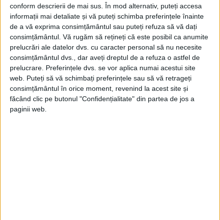
conform descrierii de mai sus. În mod alternativ, puteți accesa
informații mai detaliate și vă puteți schimba preferințele înainte
de a vă exprima consimțământul sau puteți refuza să vă dați
consimțământul.
Vă rugăm să rețineți că este posibil ca anumite
prelucrări ale datelor dvs. cu caracter personal să nu necesite
consimțământul dvs., dar aveți dreptul de a refuza o astfel de
prelucrare. Preferințele dvs. se vor aplica numai acestui site
web. Puteți să vă schimbați preferințele sau să vă retrageți
consimțământul în orice moment, revenind la acest site și
făcând clic pe butonul "Confidențialitate" din partea de jos a
paginii web.
Vânzarea de joi a bătut de departe toate
recordurile pentru o pânză a muzicianului.
Precedentul record, datând din martie
2016, la două luni după decesul lui Bowie în
urma unui cancer la ficat, era de 31.725 de