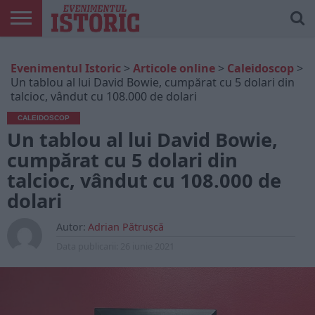
ARTICOLE
ONLINE
EDIȚII
ISTORIC
CONTUL
Evenimentul Istoric
>
Articole online
>
Caleidoscop
>
TIPĂRITE
PLAY
MEU
Un tablou al lui David Bowie, cumpărat cu 5 dolari din
talcioc, vândut cu 108.000 de dolari
CALEIDOSCOP
Un tablou al lui David Bowie,
cumpărat cu 5 dolari din
talcioc, vândut cu 108.000 de
dolari
Autor:
Adrian Pătrușcă
Data publicarii:
26 iunie 2021