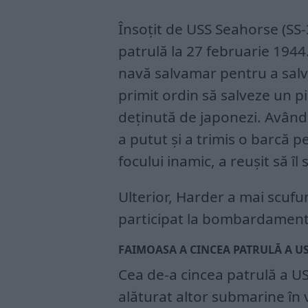
Însoțit de USS Seahorse (SS-
patrulă la 27 februarie 1944.
navă salvamar pentru a salva
primit ordin să salveze un pi
deținută de japonezi. Având
a putut și a trimis o barcă p
focului inamic, a reușit să îl 
Ulterior, Harder a mai scufun
participat la bombardamente
FAIMOASA A CINCEA PATRULĂ A US
Cea de-a cincea patrulă a U
alăturat altor submarine în