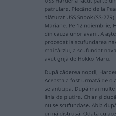
USS Harder a făcut parte din
patrulare. Plecând de la Pea
alăturat USS Snook (SS-279) 
Mariane. Pe 12 noiembrie, H
din cauza unor avarii. A aște
procedat la scufundarea nav
mai târziu, a scufundat nava
avut grijă de Hokko Maru.
După căderea nopții, Harder
Aceasta a fost urmată de o a
se anticipa. După mai multe
linia de plutire. Chiar și du
nu se scufundase. Abia după 
urmă distrusă. Odată cu acea