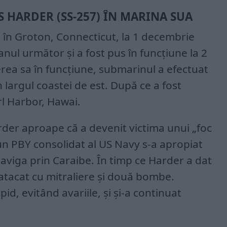
S HARDER (SS-257) ÎN MARINA SUA
 în Groton, Connecticut, la 1 decembrie
 anul următor și a fost pus în funcțiune la 2
ea sa în funcțiune, submarinul a efectuat
largul coastei de est. După ce a fost
rl Harbor, Hawai.
arder aproape că a devenit victima unui „foc
un PBY consolidat al US Navy s-a apropiat
aviga prin Caraibe. În timp ce Harder a dat
tacat cu mitraliere și două bombe.
d, evitând avariile, și și-a continuat