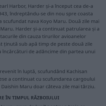
arl Harbor, Harder și-a început cea de-a
943, îndreptându-se din nou spre coasta
 a scufundat nava Koyo Maru. Două zile mai
Maru. Harder și-a continuat patrularea și a
acurile din cauza tirurilor avioanelor
t ținută sub apă timp de peste două zile
u încărcături de adâncime din partea unui
revenit în luptă, scufundând Kachisan
ese a continuat cu scufundarea cargoului
 Daishin Maru doar câteva zile mai târziu.
ARE ÎN TIMPUL RĂZBOIULUI