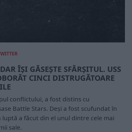
TWITTER
AR ÎȘI GĂSEȘTE SFÂRȘITUL. USS
DOBORÂT CINCI DISTRUGĂTOARE
ILE
ul conflictului, a fost distins cu
 șase Battle Stars. Deși a fost scufundat în
luptă a făcut din el unul dintre cele mai
ii sale.