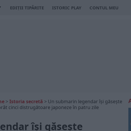
EDIȚII TIPĂRITE
ISTORIC PLAY
CONTUL MEU
ne
>
Istoria secretă
>
Un submarin legendar își găsește
rât cinci distrugătoare japoneze în patru zile
endar își găsește