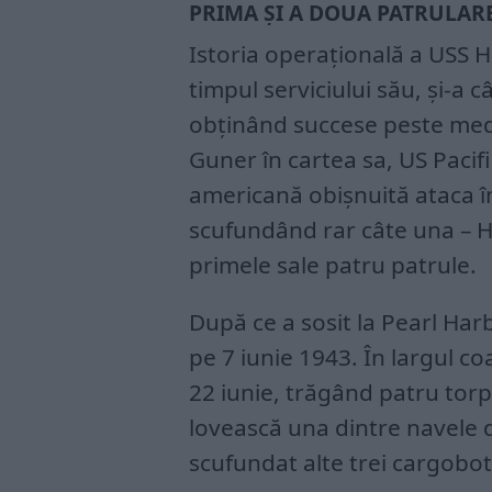
PRIMA ȘI A DOUA PATRULAR
Istoria operațională a USS 
timpul serviciului său, și-a 
obținând succese peste medie 
Guner în cartea sa, US Pacif
americană obișnuită ataca î
scufundând rar câte una – H
primele sale patru patrule.
După ce a sosit la Pearl Har
pe 7 iunie 1943. În largul co
22 iunie, trăgând patru torp
lovească una dintre navele 
scufundat alte trei cargobot