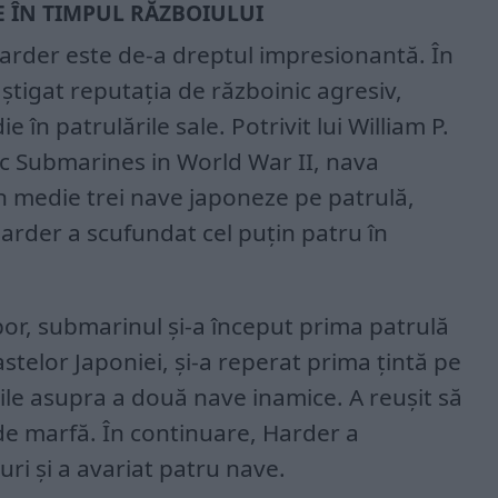
E ÎN TIMPUL RĂZBOIULUI
Harder este de-a dreptul impresionantă. În
câștigat reputația de războinic agresiv,
în patrulările sale. Potrivit lui William P.
ic Submarines in World War II, nava
n medie trei nave japoneze pe patrulă,
arder a scufundat cel puțin patru în
bor, submarinul și-a început prima patrulă
astelor Japoniei, și-a reperat prima țintă pe
ile asupra a două nave inamice. A reușit să
de marfă. În continuare, Harder a
uri și a avariat patru nave.