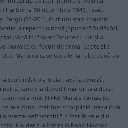
tr-un „grup de lupi” pentru a treia sa
rl Harbor la 30 octombrie 1943, i s-au
și Pargo (SS-264), în drum spre Insulele
arder a reperat o navă japoneză în flăcări,
ptat până la lăsarea întunericului și a
ei inamice cu focuri de armă. Șapte zile
 Udo Maru cu șase torpile, iar alte două au
 a scufundat o a treia navă japoneză.
 patra, care s-a dovedit mai dificilă decât
 focuri de armă, Nikkō Maru a rămas pe
pă ce și-a consumat toate torpilele, nava încă
o vreme nefavorabilă a fost în cele din
sta, Harder s-a întors la Pearl Harbor.