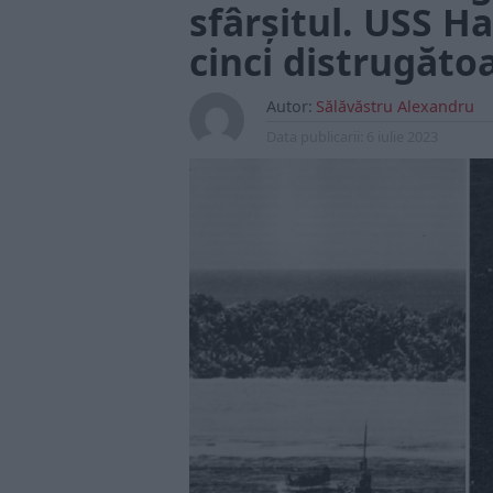
sfârșitul. USS H
cinci distrugăto
Autor:
Sălăvăstru Alexandru
Data publicarii:
6 iulie 2023