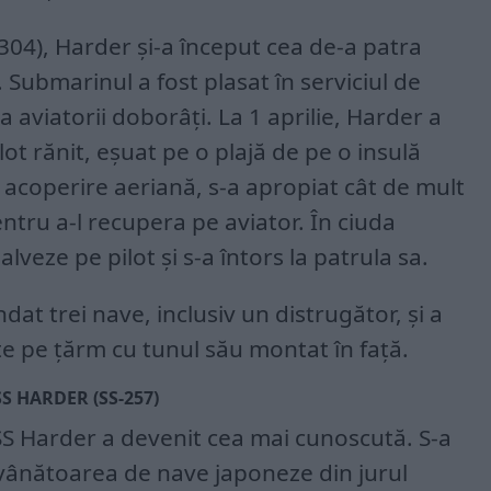
304), Harder și-a început cea de-a patra
 Submarinul a fost plasat în serviciul de
 aviatorii doborâți. La 1 aprilie, Harder a
lot rănit, eșuat pe o plajă de pe o insulă
 acoperire aeriană, s-a apropiat cât de mult
entru a-l recupera pe aviator. În ciuda
salveze pe pilot și s-a întors la patrula sa.
dat trei nave, inclusiv un distrugător, și a
 pe țărm cu tunul său montat în față.
S HARDER (SS-257)
SS Harder a devenit cea mai cunoscută. S-a
 vânătoarea de nave japoneze din jurul