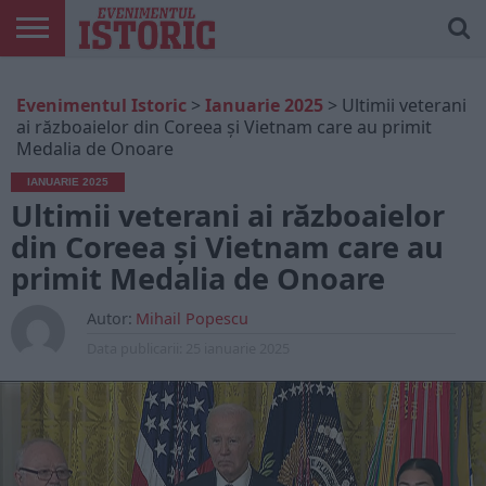
ARTICOLE
ONLINE
EDIȚII
ISTORIC
CONTUL
Evenimentul Istoric
>
Ianuarie 2025
>
Ultimii veterani
TIPĂRITE
PLAY
MEU
ai războaielor din Coreea și Vietnam care au primit
Medalia de Onoare
IANUARIE 2025
Ultimii veterani ai războaielor
din Coreea și Vietnam care au
primit Medalia de Onoare
Autor:
Mihail Popescu
Data publicarii:
25 ianuarie 2025