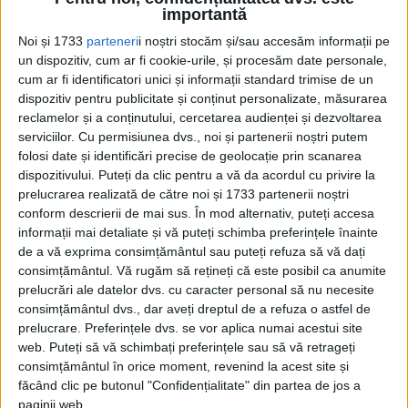
importantă
Noi și 1733
parteneri
i noștri stocăm și/sau accesăm informații pe
un dispozitiv, cum ar fi cookie-urile, și procesăm date personale,
cum ar fi identificatori unici și informații standard trimise de un
dispozitiv pentru publicitate și conținut personalizate, măsurarea
Costurile de reconstrucție a An-225 de 330
reclamelor și a conținutului, cercetarea audienței și dezvoltarea
serviciilor.
Cu permisiunea dvs., noi și partenerii noștri putem
de tone sunt estimate să depășească 500
folosi date și identificări precise de geolocație prin scanarea
de milioane de euro, potrivit declarației
dispozitivului. Puteți da clic pentru a vă da acordul cu privire la
prelucrarea realizată de către noi și 1733 partenerii noștri
Antonov. Este cel mai greu avion construit
conform descrierii de mai sus. În mod alternativ, puteți accesa
vreodată.
informații mai detaliate și vă puteți schimba preferințele înainte
de a vă exprima consimțământul sau puteți refuza să vă dați
„Lucrările la aparat sunt în curs de
consimțământul.
Vă rugăm să rețineți că este posibil ca anumite
prelucrări ale datelor dvs. cu caracter personal să nu necesite
desfășurare într-o locație secretă”, a
consimțământul dvs., dar aveți dreptul de a refuza o astfel de
declarat Eugene Gavrylov, directorul
prelucrare. Preferințele dvs. se vor aplica numai acestui site
general al Antonov, pentru ziarul
web. Puteți să vă schimbați preferințele sau să vă retrageți
consimțământul în orice moment, revenind la acest site și
german Bild.
făcând clic pe butonul "Confidențialitate" din partea de jos a
paginii web.