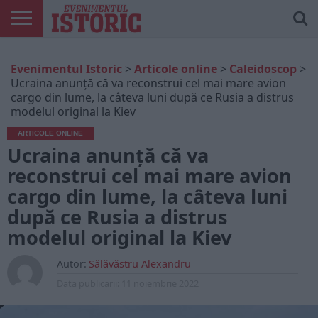
ARTICOLE
ONLINE
EDIȚII
ISTORIC
CONTUL
Evenimentul Istoric
>
Articole online
>
Caleidoscop
>
TIPĂRITE
PLAY
MEU
Ucraina anunță că va reconstrui cel mai mare avion
cargo din lume, la câteva luni după ce Rusia a distrus
modelul original la Kiev
ARTICOLE ONLINE
Ucraina anunță că va
reconstrui cel mai mare avion
cargo din lume, la câteva luni
după ce Rusia a distrus
modelul original la Kiev
Autor:
Sălăvăstru Alexandru
Data publicarii:
11 noiembrie 2022