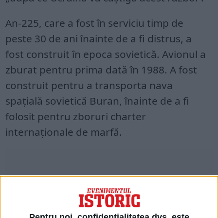
An-225, care a fost în serviciu timp de
peste 30 de ani înainte de a fi distrus, a
fost construit în epoca sovietică. Avionul a
zburat pentru prima dată în 1988. A fost
construit pentru a transporta nava
spațială sovietică Buran, înainte de a fi
folosit pentru zboruri charter
internaționale de marfă.
Pentru noi, confidențialitatea dvs. este