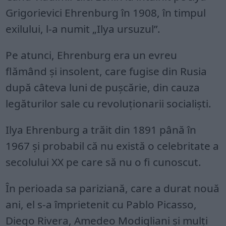
Grigorievici Ehrenburg în 1908, în timpul
exilului, l-a numit „Ilya ursuzul”.
Pe atunci, Ehrenburg era un evreu
flămând și insolent, care fugise din Rusia
după câteva luni de pușcărie, din cauza
legăturilor sale cu revoluționarii socialiști.
Ilya Ehrenburg a trăit din 1891 până în
1967 și probabil că nu există o celebritate a
secolului XX pe care să nu o fi cunoscut.
În perioada sa pariziană, care a durat nouă
ani, el s-a împrietenit cu Pablo Picasso,
Diego Rivera, Amedeo Modigliani și mulți