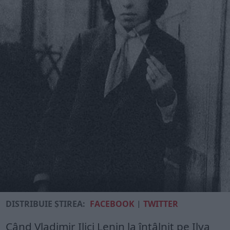
DISTRIBUIE ȘTIREA:
FACEBOOK
|
TWITTER
Când Vladimir Ilici Lenin la întâlnit pe Ilya