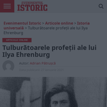
ARTICOLE
ONLINE
EDIȚII
ISTORIC
CONTUL
Evenimentul Istoric
>
Articole online
>
Istoria
TIPĂRITE
PLAY
MEU
universală
>
Tulburătoarele profeții ale lui Ilya
Ehrenburg
ARTICOLE ONLINE
Tulburătoarele profeții ale lui
Ilya Ehrenburg
Autor:
Adrian Pătrușcă
Data publicarii:
27 ianuarie 2021