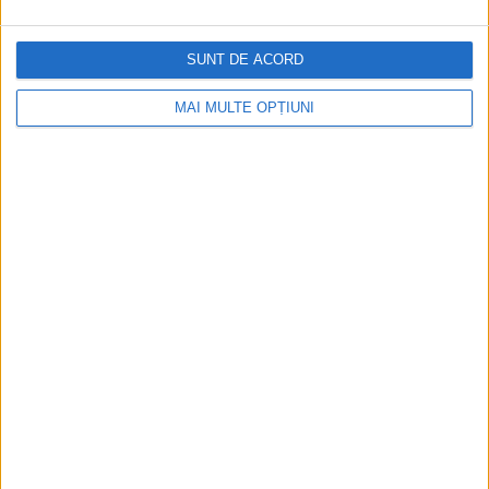
SUNT DE ACORD
MAI MULTE OPȚIUNI
După moartea lui Stalin, Ehrenburg s-a
simțit mai în siguranță, dar nu a reușit să
se înțeleagă cu noul conducător, Hrușciov.
Totuși, scriitorul este cel care a dat numele
epocii care a urmat după regimul lui Stalin: