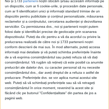
Noi și 1733
parteneri
i noștri stocăm și/sau accesăm informații pe
roman al lui Ehrenburg. Publicat din 1922.
un dispozitiv, cum ar fi cookie-urile, și procesăm date personale,
cum ar fi identificatori unici și informații standard trimise de un
Cartea se numește
Aventurile extraordinare
dispozitiv pentru publicitate și conținut personalizate, măsurarea
reclamelor și a conținutului, cercetarea audienței și dezvoltarea
ale lui Julio Jurenito și ale discipolilor săi
, și
serviciilor.
Cu permisiunea dvs., noi și partenerii noștri putem
conține numeroase predicții sumbre
folosi date și identificări precise de geolocație prin scanarea
dispozitivului. Puteți da clic pentru a vă da acordul cu privire la
privind viitorul Europei și al lumii.
prelucrarea realizată de către noi și 1733 partenerii noștri
conform descrierii de mai sus. În mod alternativ, puteți accesa
informații mai detaliate și vă puteți schimba preferințele înainte
de a vă exprima consimțământul sau puteți refuza să vă dați
consimțământul.
Vă rugăm să rețineți că este posibil ca anumite
prelucrări ale datelor dvs. cu caracter personal să nu necesite
consimțământul dvs., dar aveți dreptul de a refuza o astfel de
prelucrare. Preferințele dvs. se vor aplica numai acestui site
web. Puteți să vă schimbați preferințele sau să vă retrageți
consimțământul în orice moment, revenind la acest site și
făcând clic pe butonul "Confidențialitate" din partea de jos a
paginii web.