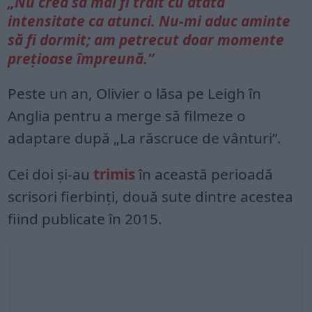
„Nu cred să mai fi trăit cu atâta
intensitate ca atunci. Nu-mi aduc aminte
să fi dormit; am petrecut doar momente
prețioase împreună.”
Peste un an, Olivier o lăsa pe Leigh în
Anglia pentru a merge să filmeze o
adaptare după „La răscruce de vânturi”.
Cei doi și-au
trimis
în această perioadă
scrisori fierbinți, două sute dintre acestea
fiind publicate în 2015.