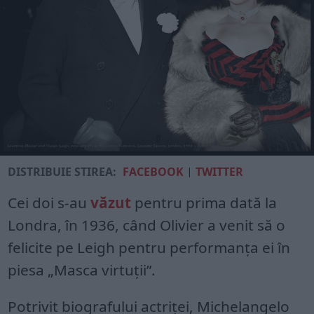
DISTRIBUIE ȘTIREA:
FACEBOOK
|
TWITTER
Cei doi s-au
văzut
pentru prima dată la
Londra, în 1936, când Olivier a venit să o
felicite pe Leigh pentru performanța ei în
piesa „Masca virtuții”.
Potrivit biografului actriței, Michelangelo