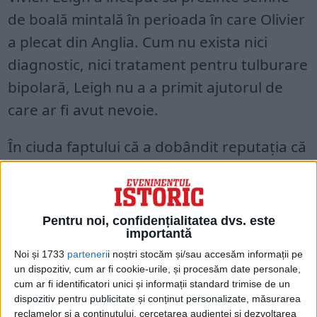
de boală mintală în perioada în care Olivier
a plecat din Anglia. Cum nu exista nici
diagnostic, nici tratament pentru tulburare
bipolară, Leigh nu a a primit ajutorul de
care ar fi avut nevoie.
În ciuda faptului că a dobândit reputația că
este greu de lucrat cu ea, Leigh a fost
distribuită în rolul lui Scarlett O’Hara, în
1939, în „Pe aripile vântului”, după ce
Pentru noi, confidențialitatea dvs. este
importantă
Olivier a recomandat-o unui agent teatral.
Noi și 1733
parteneri
i noștri stocăm și/sau accesăm informații pe
un dispozitiv, cum ar fi cookie-urile, și procesăm date personale,
cum ar fi identificatori unici și informații standard trimise de un
dispozitiv pentru publicitate și conținut personalizate, măsurarea
reclamelor și a conținutului, cercetarea audienței și dezvoltarea