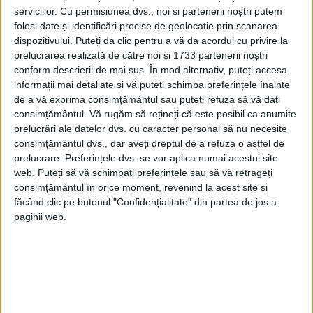
serviciilor.
Cu permisiunea dvs., noi și partenerii noștri putem
folosi date și identificări precise de geolocație prin scanarea
dispozitivului. Puteți da clic pentru a vă da acordul cu privire la
prelucrarea realizată de către noi și 1733 partenerii noștri
conform descrierii de mai sus. În mod alternativ, puteți accesa
informații mai detaliate și vă puteți schimba preferințele înainte
de a vă exprima consimțământul sau puteți refuza să vă dați
consimțământul.
Vă rugăm să rețineți că este posibil ca anumite
În timpul filmărilor, Leigh i-a scris adeseori
prelucrări ale datelor dvs. cu caracter personal să nu necesite
consimțământul dvs., dar aveți dreptul de a refuza o astfel de
lui Olivier despre temerile ei că pelicula va
prelucrare. Preferințele dvs. se vor aplica numai acestui site
fi un fiasco și era maniacă pe platouri,
web. Puteți să vă schimbați preferințele sau să vă retrageți
consimțământul în orice moment, revenind la acest site și
dorind ca totul să iasă perfect.
făcând clic pe butonul "Confidențialitate" din partea de jos a
paginii web.
Olivier i-a răspuns cu scrisori de încurajare,
inclusiv una în care spune:
„Mă tem să nu ajungi plictisitoare… Nu,
pentru mine, niciodată… Dar pentru tine