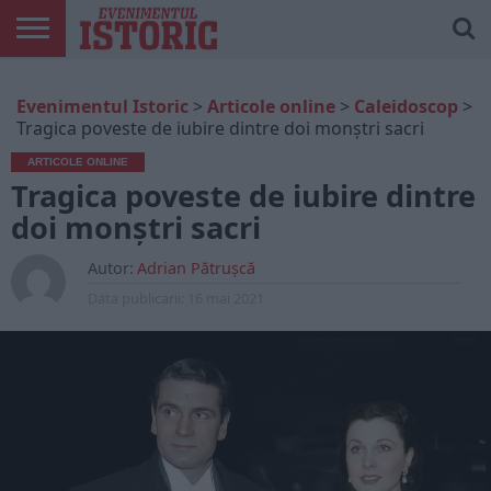
ARTICOLE
ONLINE
EDIȚII
ISTORIC
CONTUL
Evenimentul Istoric
>
Articole online
>
Caleidoscop
>
TIPĂRITE
PLAY
MEU
Tragica poveste de iubire dintre doi monștri sacri
ARTICOLE ONLINE
Tragica poveste de iubire dintre
doi monștri sacri
Autor:
Adrian Pătrușcă
Data publicarii:
16 mai 2021