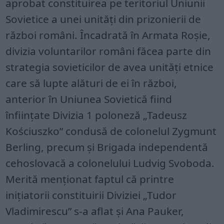
aprobat constituirea pe teritoriul Uniunii
Sovietice a unei unități din prizonierii de
război români. Încadrată în Armata Roșie,
divizia voluntarilor români făcea parte din
strategia sovieticilor de avea unități etnice
care să lupte alături de ei în război,
anterior în Uniunea Sovietică fiind
înființate Divizia 1 poloneză „Tadeusz
Kościuszko” condusă de colonelul Zygmunt
Berling, precum și Brigada independentă
cehoslovacă a colonelului Ludvig Svoboda.
Merită menționat faptul că printre
inițiatorii constituirii Diviziei „Tudor
Vladimirescu” s-a aflat și Ana Pauker,