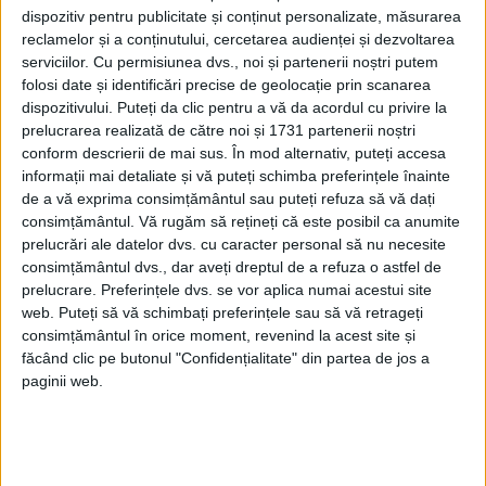
dispozitiv pentru publicitate și conținut personalizate, măsurarea
de convins să se înscrie în Divizia de
reclamelor și a conținutului, cercetarea audienței și dezvoltarea
voluntari „Tudor Vladimirescu”, nu același
serviciilor.
Cu permisiunea dvs., noi și partenerii noștri putem
folosi date și identificări precise de geolocație prin scanarea
lucru se poate spune despre ofițerii
dispozitivului. Puteți da clic pentru a vă da acordul cu privire la
români capturați. Astfel, „puțini ofițeri
prelucrarea realizată de către noi și 1731 partenerii noștri
conform descrierii de mai sus. În mod alternativ, puteți accesa
români au putut să fi convinși să se
informații mai detaliate și vă puteți schimba preferințele înainte
de a vă exprima consimțământul sau puteți refuza să vă dați
înroleze în această mare unitate –
consimțământul.
Vă rugăm să rețineți că este posibil ca anumite
menționează colectivul de autori în
prelucrări ale datelor dvs. cu caracter personal să nu necesite
consimțământul dvs., dar aveți dreptul de a refuza o astfel de
lucrarea „Armata Română 1941-1945”
prelucrare. Preferințele dvs. se vor aplica numai acestui site
(Editura RAI, 1996) – astfel că necesarul de
web. Puteți să vă schimbați preferințele sau să vă retrageți
consimțământul în orice moment, revenind la acest site și
cadre de comandă a fost completat cu
făcând clic pe butonul "Confidențialitate" din partea de jos a
câteva sute de TR-iști, gradați și subofițeri”.
paginii web.
Conform unui document înaintat de Beria –
Comisar al poporului pentru afacerile
interne al URSS – lui Stalin, la Şcoala