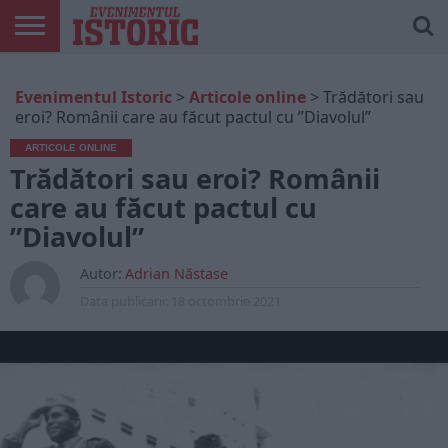
ARTICOLE
ONLINE
EDIȚII
ISTORIC
CONTUL
Evenimentul Istoric
>
Articole online
>
Trădători sau
TIPĂRITE
PLAY
MEU
eroi? Românii care au făcut pactul cu ”Diavolul”
ARTICOLE ONLINE
Trădători sau eroi? Românii
care au făcut pactul cu
”Diavolul”
Autor:
Adrian Năstase
Data publicarii:
18 octombrie 2021