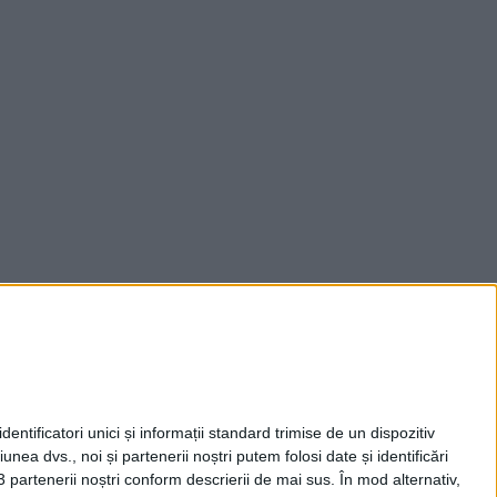
entificatori unici și informații standard trimise de un dispozitiv
unea dvs., noi și partenerii noștri putem folosi date și identificări
3 partenerii noștri conform descrierii de mai sus. În mod alternativ,