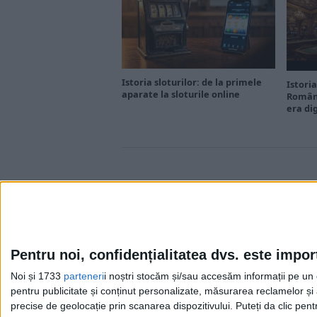
Istoria sloturilor: de la primele
Istoria
aparate la sloturile online
Români
era di
Pentru noi, confidențialitatea dvs. este impor
Noi și 1733
parteneri
i noștri stocăm și/sau accesăm informații pe un di
Cea mai mare revistă de istorie din Europa!
.
pentru publicitate și conținut personalizate, măsurarea reclamelor și a
Media KIT
precise de geolocație prin scanarea dispozitivului. Puteți da clic pent