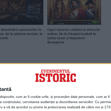
 dezvoltării cazinourilor în
Figuri istorice celebre în sloturile
a: de la saloane sociale, la
online: De la Cleopatra până la
gitală
Iulius Cezar și Napoleon
Bonaparte
PORTOFOLIU
Capital
Evenimentul Zilei
tantă
Doctorul Zilei
Infofinanciar
spozitiv, cum ar fi cookie-urile, și procesăm date personale, cum ar fi id
Infoactual
 conținutului, cercetarea audienței și dezvoltarea serviciilor.
Cu permisi
Editura de carte
ru a vă da acordul cu privire la prelucrarea realizată de către noi și 173
EVZ Comunicate