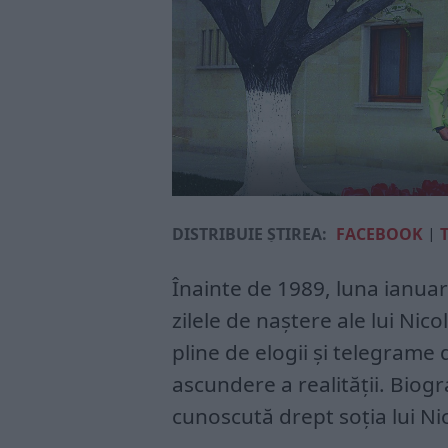
DISTRIBUIE ȘTIREA:
FACEBOOK
|
Înainte de 1989, luna ianuar
zilele de naștere ale lui Nic
pline de elogii și telegrame d
ascundere a realității. Biog
cunoscută drept soția lui Ni