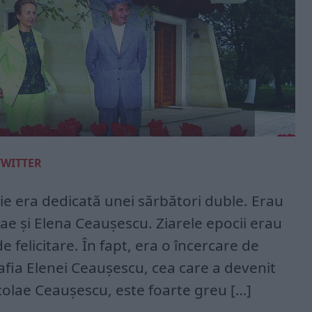
TWITTER
ie era dedicată unei sărbători duble. Erau
olae și Elena Ceaușescu. Ziarele epocii erau
e felicitare. În fapt, era o încercare de
rafia Elenei Ceaușescu, cea care a devenit
colae Ceaușescu, este foarte greu […]