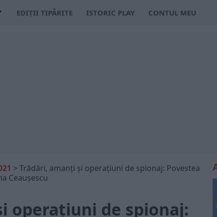
EDIȚII TIPĂRITE
ISTORIC PLAY
CONTUL MEU
021
>
Trădări, amanți și operațiuni de spionaj: Povestea
ena Ceaușescu
și operațiuni de spionaj: