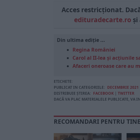
Acces restricționat. Dacă 
edituradecarte.ro
și
Din ultima ediție ...
Regina României
Carol al II-lea și acțiunil
Afaceri oneroase care au 
ETICHETE:
PUBLICAT IN CATEGORIILE:
DECEMBRIE 2021
DISTRIBUIE ȘTIREA:
FACEBOOK
|
TWITTER
DACĂ VA PLAC MATERIALELE PUBLICATE, VA I
RECOMANDARI PENTRU TIN