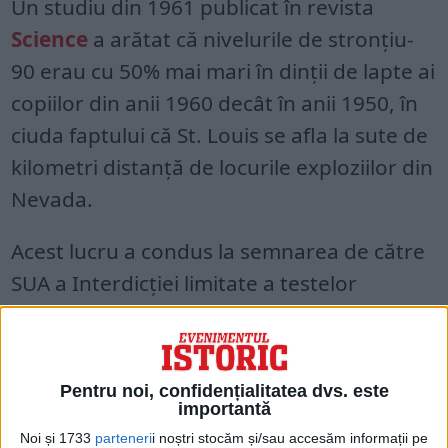
Un studiu din 1961 publicat în revista
Science
a arătat că nivelurile de stronțiu-
90 erau cu 50% mai mari în dinții de lapte ai
copiilor din anii 1960 decât în anii 1950, în
ciuda faptului că St. Louis se afla la sute de
kilometri distanță de locurile exploziilor din
Nevada.
Acest lucru a condus la semnarea de către
SUA a Interdicției limitate a testelor
nucleare în 1963, care interzicea testele
nucleare în atmosferă, în spațiul cosmic și
sub apă.
Pentru noi, confidențialitatea dvs. este
importantă
Noi și 1733
parteneri
i noștri stocăm și/sau accesăm informații pe