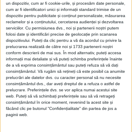
un dispozitiv, cum ar fi cookie-urile, și procesăm date personale,
cum ar fi identificatori unici și informații standard trimise de un
dispozitiv pentru publicitate și conținut personalizate, măsurarea
reclamelor și a conținutului, cercetarea audienței și dezvoltarea
serviciilor.
Cu permisiunea dvs., noi și partenerii noștri putem
folosi date și identificări precise de geolocație prin scanarea
dispozitivului. Puteți da clic pentru a vă da acordul cu privire la
prelucrarea realizată de către noi și 1733 partenerii noștri
conform descrierii de mai sus. În mod alternativ, puteți accesa
informații mai detaliate și vă puteți schimba preferințele înainte
de a vă exprima consimțământul sau puteți refuza să vă dați
consimțământul.
Vă rugăm să rețineți că este posibil ca anumite
prelucrări ale datelor dvs. cu caracter personal să nu necesite
consimțământul dvs., dar aveți dreptul de a refuza o astfel de
prelucrare. Preferințele dvs. se vor aplica numai acestui site
web. Puteți să vă schimbați preferințele sau să vă retrageți
consimțământul în orice moment, revenind la acest site și
făcând clic pe butonul "Confidențialitate" din partea de jos a
paginii web.