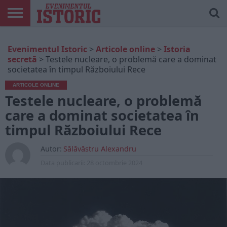
ARTICOLE
ONLINE
EDIȚII
ISTORIC
CONTUL
Evenimentul Istoric
>
Articole online
>
Istoria
TIPĂRITE
PLAY
MEU
secretă
>
Testele nucleare, o problemă care a dominat
societatea în timpul Războiului Rece
ARTICOLE ONLINE
Testele nucleare, o problemă
care a dominat societatea în
timpul Războiului Rece
Autor:
Sălăvăstru Alexandru
Data publicarii:
28 octombrie 2024