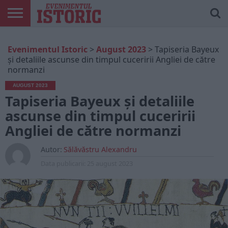
ARTICOLE
ONLINE
EDIȚII
ISTORIC
CONTUL
Evenimentul Istoric
>
August 2023
>
Tapiseria Bayeux
TIPĂRITE
PLAY
MEU
și detaliile ascunse din timpul cuceririi Angliei de către
normanzi
AUGUST 2023
Tapiseria Bayeux și detaliile
ascunse din timpul cuceririi
Angliei de către normanzi
Autor:
Sălăvăstru Alexandru
Data publicarii:
25 august 2023