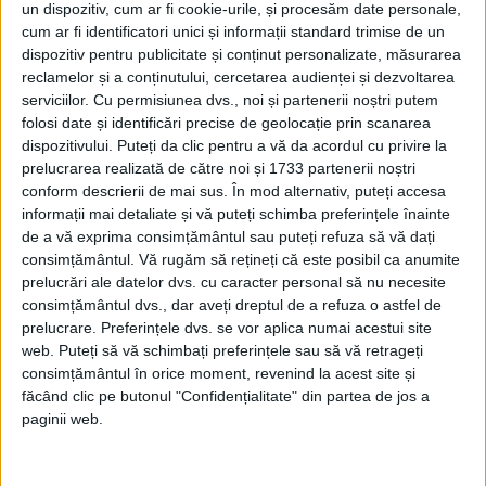
un dispozitiv, cum ar fi cookie-urile, și procesăm date personale,
România Mare
cum ar fi identificatori unici și informații standard trimise de un
Afaceri oneroase care au marcat România
dispozitiv pentru publicitate și conținut personalizate, măsurarea
modernă: Strousberg și Hallier
reclamelor și a conținutului, cercetarea audienței și dezvoltarea
serviciilor.
Cu permisiunea dvs., noi și partenerii noștri putem
folosi date și identificări precise de geolocație prin scanarea
ETICHETE:
dispozitivului. Puteți da clic pentru a vă da acordul cu privire la
PUBLICAT IN CATEGORIILE:
AUGUST 2023
prelucrarea realizată de către noi și 1733 partenerii noștri
DISTRIBUIE ȘTIREA:
FACEBOOK
|
TWITTER
conform descrierii de mai sus. În mod alternativ, puteți accesa
informații mai detaliate și vă puteți schimba preferințele înainte
DACĂ VA PLAC MATERIALELE PUBLICATE, VA INVITĂM SĂ NE URMĂRIȚI
de a vă exprima consimțământul sau puteți refuza să vă dați
ȘI PE
PAGINA NOASTRĂ DE FACEBOOK
consimțământul.
Vă rugăm să rețineți că este posibil ca anumite
prelucrări ale datelor dvs. cu caracter personal să nu necesite
RECOMANDARI PENTRU TINE
consimțământul dvs., dar aveți dreptul de a refuza o astfel de
prelucrare. Preferințele dvs. se vor aplica numai acestui site
Istoria sloturilor: de la primele aparate
web. Puteți să vă schimbați preferințele sau să vă retrageți
la sloturile online
consimțământul în orice moment, revenind la acest site și
făcând clic pe butonul "Confidențialitate" din partea de jos a
paginii web.
Istoria dezvoltării cazinourilor în
România: de la saloane sociale, la era