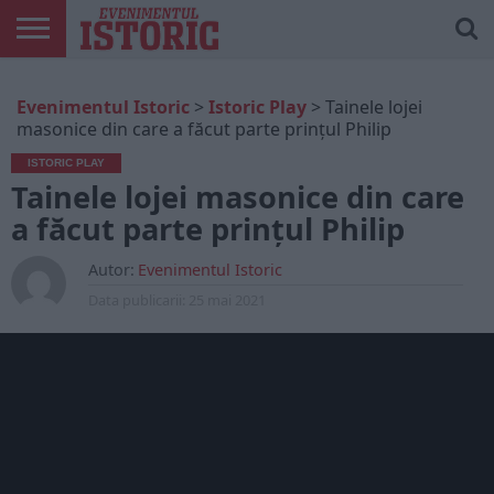
ARTICOLE
ONLINE
EDIȚII
ISTORIC
CONTUL
Evenimentul Istoric
>
Istoric Play
>
Tainele lojei
TIPĂRITE
PLAY
MEU
masonice din care a făcut parte prințul Philip
ISTORIC PLAY
Tainele lojei masonice din care
a făcut parte prințul Philip
Autor:
Evenimentul Istoric
Data publicarii:
25 mai 2021