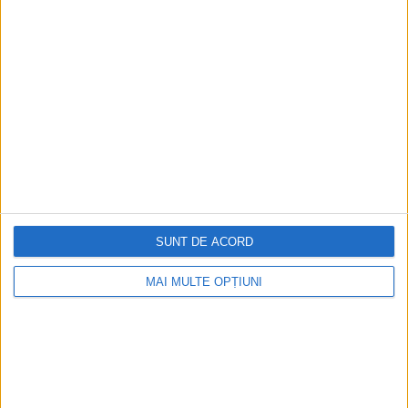
Ediția tipărită
Mai multe articole
SUNT DE ACORD
MAI MULTE OPȚIUNI
CELE MAI VIZITATE