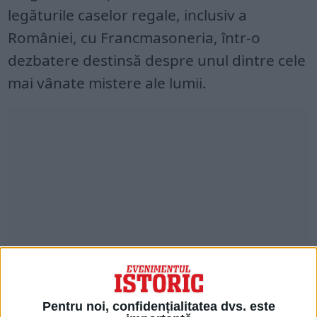
legăturile caselor regale, inclusiv a
României, cu Francmasoneria, într-o
dezbatere destinsă despre unul dintre cele
mai vânate mistere ale lumii.
Invitatul lui Alecu Racoviceanu este
Pentru noi, confidențialitatea dvs. este