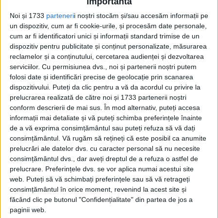
profesorul doctor Cătălin Turliuc, istoric și
importantă
colaborator al revistei noastre.
Noi și 1733
parteneri
i noștri stocăm și/sau accesăm informații pe
un dispozitiv, cum ar fi cookie-urile, și procesăm date personale,
cum ar fi identificatori unici și informații standard trimise de un
Din ultima ediție ...
dispozitiv pentru publicitate și conținut personalizate, măsurarea
reclamelor și a conținutului, cercetarea audienței și dezvoltarea
Regina României
serviciilor.
Cu permisiunea dvs., noi și partenerii noștri putem
Carol al II-lea și acțiunile sale care au ruinat
folosi date și identificări precise de geolocație prin scanarea
România Mare
dispozitivului. Puteți da clic pentru a vă da acordul cu privire la
Afaceri oneroase care au marcat România
prelucrarea realizată de către noi și 1733 partenerii noștri
modernă: Strousberg și Hallier
conform descrierii de mai sus. În mod alternativ, puteți accesa
informații mai detaliate și vă puteți schimba preferințele înainte
de a vă exprima consimțământul sau puteți refuza să vă dați
ETICHETE:
LOJĂ MASONICĂ
,
MASON
,
PRINTUL PHILIP
,
SPECIAL
consimțământul.
Vă rugăm să rețineți că este posibil ca anumite
PUBLICAT IN CATEGORIILE:
ISTORIC PLAY
prelucrări ale datelor dvs. cu caracter personal să nu necesite
DISTRIBUIE ȘTIREA:
FACEBOOK
|
TWITTER
consimțământul dvs., dar aveți dreptul de a refuza o astfel de
prelucrare. Preferințele dvs. se vor aplica numai acestui site
DACĂ VA PLAC MATERIALELE PUBLICATE, VA INVITĂM SĂ NE URMĂRIȚI
web. Puteți să vă schimbați preferințele sau să vă retrageți
ȘI PE
PAGINA NOASTRĂ DE FACEBOOK
consimțământul în orice moment, revenind la acest site și
făcând clic pe butonul "Confidențialitate" din partea de jos a
RECOMANDARI PENTRU TINE
paginii web.