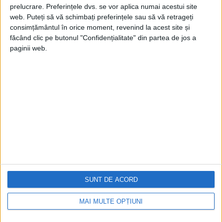
prelucrare. Preferințele dvs. se vor aplica numai acestui site
web. Puteți să vă schimbați preferințele sau să vă retrageți
consimțământul în orice moment, revenind la acest site și
făcând clic pe butonul "Confidențialitate" din partea de jos a
paginii web.
Cea mai mare revistă de istorie din Europa!
.
Media KIT
PORTOFOLIU
Capital
Evenimentul Zilei
Doctorul Zilei
Infofinanciar
SUNT DE ACORD
Infoactual
Editura de carte
MAI MULTE OPȚIUNI
EVZ Comunicate
Capital Comunicate