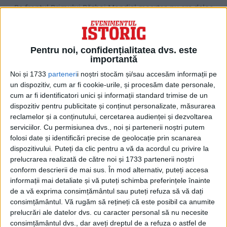
Pe frontul Primului Război Mondial moartea nu era deloc
idilică. Imaginile oamenilor care mor, evocate de...
Pentru noi, confidențialitatea dvs. este
importantă
Noi și 1733
parteneri
i noștri stocăm și/sau accesăm informații pe
un dispozitiv, cum ar fi cookie-urile, și procesăm date personale,
cum ar fi identificatori unici și informații standard trimise de un
dispozitiv pentru publicitate și conținut personalizate, măsurarea
reclamelor și a conținutului, cercetarea audienței și dezvoltarea
serviciilor.
Cu permisiunea dvs., noi și partenerii noștri putem
folosi date și identificări precise de geolocație prin scanarea
dispozitivului. Puteți da clic pentru a vă da acordul cu privire la
prelucrarea realizată de către noi și 1733 partenerii noștri
ARTICOLE ONLINE
Cum s-a transformat Hristos în Lift
conform descrierii de mai sus. În mod alternativ, puteți accesa
La 40 de zile de la Înviere, este prăznuită Înălțarea Domnului,
informații mai detaliate și vă puteți schimba preferințele înainte
consacrată și ca Zi a...
de a vă exprima consimțământul sau puteți refuza să vă dați
consimțământul.
Vă rugăm să rețineți că este posibil ca anumite
prelucrări ale datelor dvs. cu caracter personal să nu necesite
consimțământul dvs., dar aveți dreptul de a refuza o astfel de