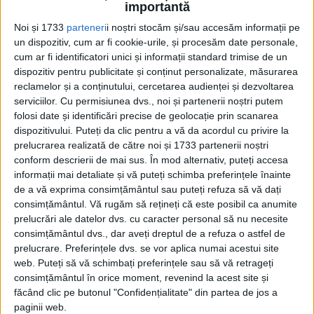
importantă
și a decedat luni, 7...
Noi și 1733
parteneri
i noștri stocăm și/sau accesăm informații pe
un dispozitiv, cum ar fi cookie-urile, și procesăm date personale,
cum ar fi identificatori unici și informații standard trimise de un
dispozitiv pentru publicitate și conținut personalizate, măsurarea
reclamelor și a conținutului, cercetarea audienței și dezvoltarea
serviciilor.
Cu permisiunea dvs., noi și partenerii noștri putem
folosi date și identificări precise de geolocație prin scanarea
dispozitivului. Puteți da clic pentru a vă da acordul cu privire la
prelucrarea realizată de către noi și 1733 partenerii noștri
conform descrierii de mai sus. În mod alternativ, puteți accesa
Cea mai mare revistă de istorie din Europa!
.
informații mai detaliate și vă puteți schimba preferințele înainte
Media KIT
de a vă exprima consimțământul sau puteți refuza să vă dați
consimțământul.
Vă rugăm să rețineți că este posibil ca anumite
prelucrări ale datelor dvs. cu caracter personal să nu necesite
consimțământul dvs., dar aveți dreptul de a refuza o astfel de
prelucrare. Preferințele dvs. se vor aplica numai acestui site
PORTOFOLIU
web. Puteți să vă schimbați preferințele sau să vă retrageți
Capital
consimțământul în orice moment, revenind la acest site și
Evenimentul Zilei
făcând clic pe butonul "Confidențialitate" din partea de jos a
Doctorul Zilei
paginii web.