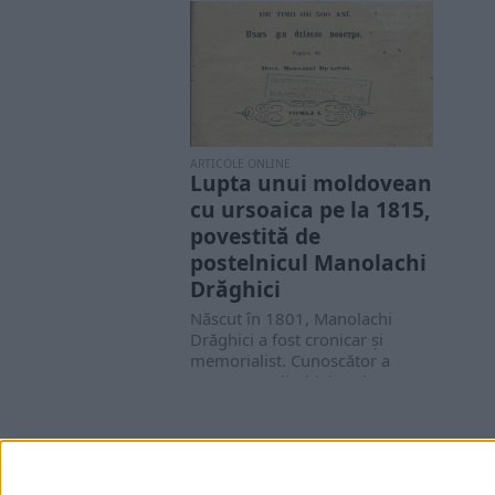
ARTICOLE ONLINE
Lupta unui moldovean
cu ursoaica pe la 1815,
povestită de
postelnicul Manolachi
Drăghici
Născut în 1801, Manolachi
Drăghici a fost cronicar şi
memorialist. Cunoscător a
numeroase limbi, istorie,
aritmetică...