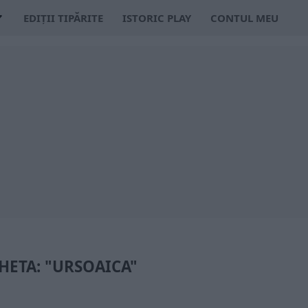
EDIȚII TIPĂRITE
ISTORIC PLAY
CONTUL MEU
HETA: "URSOAICA"