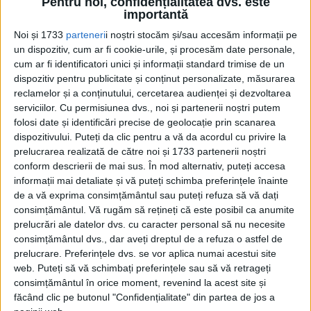
Pentru noi, confidențialitatea dvs. este
președintelui
importantă
Puterea corupe oriunde în lume, iar așchia tot aproape cade
la fel de aproape de trunchi...
Noi și 1733
parteneri
i noștri stocăm și/sau accesăm informații pe
un dispozitiv, cum ar fi cookie-urile, și procesăm date personale,
cum ar fi identificatori unici și informații standard trimise de un
dispozitiv pentru publicitate și conținut personalizate, măsurarea
reclamelor și a conținutului, cercetarea audienței și dezvoltarea
serviciilor.
Cu permisiunea dvs., noi și partenerii noștri putem
folosi date și identificări precise de geolocație prin scanarea
dispozitivului. Puteți da clic pentru a vă da acordul cu privire la
prelucrarea realizată de către noi și 1733 partenerii noștri
conform descrierii de mai sus. În mod alternativ, puteți accesa
informații mai detaliate și vă puteți schimba preferințele înainte
Cea mai mare revistă de istorie din Europa!
.
de a vă exprima consimțământul sau puteți refuza să vă dați
consimțământul.
Vă rugăm să rețineți că este posibil ca anumite
Media KIT
prelucrări ale datelor dvs. cu caracter personal să nu necesite
consimțământul dvs., dar aveți dreptul de a refuza o astfel de
prelucrare. Preferințele dvs. se vor aplica numai acestui site
web. Puteți să vă schimbați preferințele sau să vă retrageți
PORTOFOLIU
consimțământul în orice moment, revenind la acest site și
Capital
făcând clic pe butonul "Confidențialitate" din partea de jos a
Evenimentul Zilei