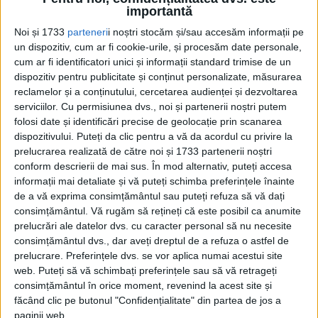
Mărturia pe care o vom publica pe parcursul mai multor zile
importantă
este ca un roman foileton....
Noi și 1733
parteneri
i noștri stocăm și/sau accesăm informații pe
un dispozitiv, cum ar fi cookie-urile, și procesăm date personale,
cum ar fi identificatori unici și informații standard trimise de un
dispozitiv pentru publicitate și conținut personalizate, măsurarea
reclamelor și a conținutului, cercetarea audienței și dezvoltarea
serviciilor.
Cu permisiunea dvs., noi și partenerii noștri putem
folosi date și identificări precise de geolocație prin scanarea
dispozitivului. Puteți da clic pentru a vă da acordul cu privire la
prelucrarea realizată de către noi și 1733 partenerii noștri
conform descrierii de mai sus. În mod alternativ, puteți accesa
Cea mai mare revistă de istorie din Europa!
.
informații mai detaliate și vă puteți schimba preferințele înainte
de a vă exprima consimțământul sau puteți refuza să vă dați
Media KIT
consimțământul.
Vă rugăm să rețineți că este posibil ca anumite
prelucrări ale datelor dvs. cu caracter personal să nu necesite
consimțământul dvs., dar aveți dreptul de a refuza o astfel de
prelucrare. Preferințele dvs. se vor aplica numai acestui site
PORTOFOLIU
web. Puteți să vă schimbați preferințele sau să vă retrageți
consimțământul în orice moment, revenind la acest site și
Capital
făcând clic pe butonul "Confidențialitate" din partea de jos a
Evenimentul Zilei
paginii web.
Doctorul Zilei