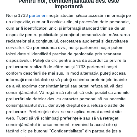
Pentru noi, confidențialitatea dvs. este
județul Dorohoi
importantă
Ședințele clarvăzătorului Iosef Schmidt deveniseră foarte
populare în Bucureștiul anilor 1930.
Noi și 1733
parteneri
i noștri stocăm și/sau accesăm informații pe
un dispozitiv, cum ar fi cookie-urile, și procesăm date personale,
cum ar fi identificatori unici și informații standard trimise de un
dispozitiv pentru publicitate și conținut personalizate, măsurarea
reclamelor și a conținutului, cercetarea audienței și dezvoltarea
serviciilor.
Cu permisiunea dvs., noi și partenerii noștri putem
folosi date și identificări precise de geolocație prin scanarea
dispozitivului. Puteți da clic pentru a vă da acordul cu privire la
prelucrarea realizată de către noi și 1733 partenerii noștri
conform descrierii de mai sus. În mod alternativ, puteți accesa
informații mai detaliate și vă puteți schimba preferințele înainte
Cea mai mare revistă de istorie din Europa!
.
de a vă exprima consimțământul sau puteți refuza să vă dați
consimțământul.
Vă rugăm să rețineți că este posibil ca anumite
Media KIT
prelucrări ale datelor dvs. cu caracter personal să nu necesite
consimțământul dvs., dar aveți dreptul de a refuza o astfel de
prelucrare. Preferințele dvs. se vor aplica numai acestui site
web. Puteți să vă schimbați preferințele sau să vă retrageți
PORTOFOLIU
consimțământul în orice moment, revenind la acest site și
Capital
făcând clic pe butonul "Confidențialitate" din partea de jos a
Evenimentul Zilei