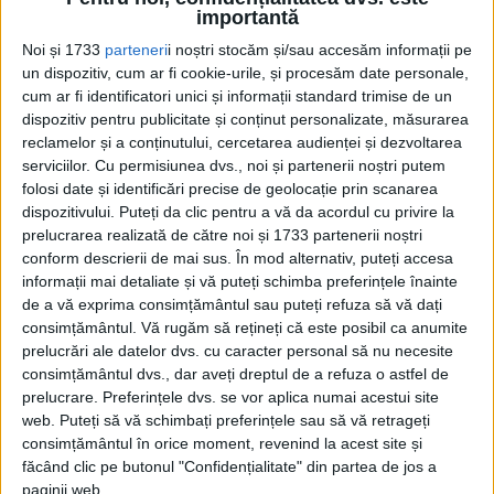
Ziarele de la Hollywood îi luau interviuri și-l supranumiseră
importantă
„Steaua bună a iubitei stele Mary”, iar...
Noi și 1733
parteneri
i noștri stocăm și/sau accesăm informații pe
un dispozitiv, cum ar fi cookie-urile, și procesăm date personale,
cum ar fi identificatori unici și informații standard trimise de un
dispozitiv pentru publicitate și conținut personalizate, măsurarea
reclamelor și a conținutului, cercetarea audienței și dezvoltarea
serviciilor.
Cu permisiunea dvs., noi și partenerii noștri putem
folosi date și identificări precise de geolocație prin scanarea
dispozitivului. Puteți da clic pentru a vă da acordul cu privire la
prelucrarea realizată de către noi și 1733 partenerii noștri
conform descrierii de mai sus. În mod alternativ, puteți accesa
Cea mai mare revistă de istorie din Europa!
.
informații mai detaliate și vă puteți schimba preferințele înainte
de a vă exprima consimțământul sau puteți refuza să vă dați
Media KIT
consimțământul.
Vă rugăm să rețineți că este posibil ca anumite
prelucrări ale datelor dvs. cu caracter personal să nu necesite
consimțământul dvs., dar aveți dreptul de a refuza o astfel de
prelucrare. Preferințele dvs. se vor aplica numai acestui site
PORTOFOLIU
web. Puteți să vă schimbați preferințele sau să vă retrageți
consimțământul în orice moment, revenind la acest site și
Capital
făcând clic pe butonul "Confidențialitate" din partea de jos a
Evenimentul Zilei
paginii web.
Doctorul Zilei