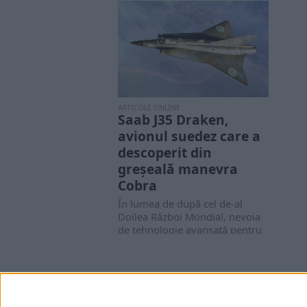
ARTICOLE ONLINE
Saab J35 Draken,
avionul suedez care a
descoperit din
greșeală manevra
Cobra
În lumea de după cel de-al
Doilea Război Mondial, nevoia
de tehnologie avansată pentru
avioanele de...