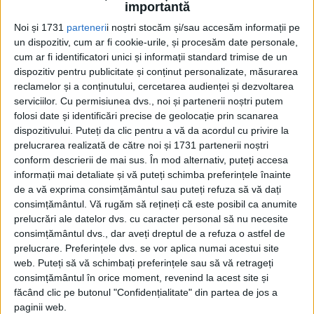
importantă
română şi franceză Panait Istrati. Prefaţa povestirii...
Noi și 1731
parteneri
i noștri stocăm și/sau accesăm informații pe
un dispozitiv, cum ar fi cookie-urile, și procesăm date personale,
cum ar fi identificatori unici și informații standard trimise de un
dispozitiv pentru publicitate și conținut personalizate, măsurarea
reclamelor și a conținutului, cercetarea audienței și dezvoltarea
serviciilor.
Cu permisiunea dvs., noi și partenerii noștri putem
folosi date și identificări precise de geolocație prin scanarea
dispozitivului. Puteți da clic pentru a vă da acordul cu privire la
prelucrarea realizată de către noi și 1731 partenerii noștri
conform descrierii de mai sus. În mod alternativ, puteți accesa
Cea mai mare revistă de istorie din Europa!
.
informații mai detaliate și vă puteți schimba preferințele înainte
Media KIT
de a vă exprima consimțământul sau puteți refuza să vă dați
consimțământul.
Vă rugăm să rețineți că este posibil ca anumite
prelucrări ale datelor dvs. cu caracter personal să nu necesite
consimțământul dvs., dar aveți dreptul de a refuza o astfel de
prelucrare. Preferințele dvs. se vor aplica numai acestui site
PORTOFOLIU
web. Puteți să vă schimbați preferințele sau să vă retrageți
Capital
consimțământul în orice moment, revenind la acest site și
Evenimentul Zilei
făcând clic pe butonul "Confidențialitate" din partea de jos a
Doctorul Zilei
paginii web.