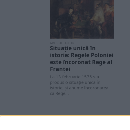
ARTICOLE ONLINE
Situaţie unică în
istorie: Regele Poloniei
este încoronat Rege al
Franţei
La 13 februarie 1575 s-a
produs o situaţie unică în
istorie, şi anume încoronarea
ca Rege...