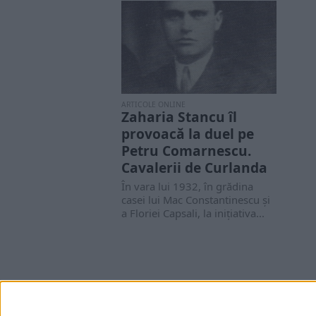
ARTICOLE ONLINE
Zaharia Stancu îl
provoacă la duel pe
Petru Comarnescu.
Cavalerii de Curlanda
În vara lui 1932, în grădina
casei lui Mac Constantinescu şi
a Floriei Capsali, la inițiativa...