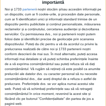
importantă
necunoscut a curmat viața unor...
Noi și 1733
parteneri
i noștri stocăm și/sau accesăm informații pe
un dispozitiv, cum ar fi cookie-urile, și procesăm date personale,
cum ar fi identificatori unici și informații standard trimise de un
dispozitiv pentru publicitate și conținut personalizate, măsurarea
reclamelor și a conținutului, cercetarea audienței și dezvoltarea
serviciilor.
Cu permisiunea dvs., noi și partenerii noștri putem
folosi date și identificări precise de geolocație prin scanarea
dispozitivului. Puteți da clic pentru a vă da acordul cu privire la
prelucrarea realizată de către noi și 1733 partenerii noștri
conform descrierii de mai sus. În mod alternativ, puteți accesa
Cea mai mare revistă de istorie din Europa!
.
informații mai detaliate și vă puteți schimba preferințele înainte
Media KIT
de a vă exprima consimțământul sau puteți refuza să vă dați
consimțământul.
Vă rugăm să rețineți că este posibil ca anumite
prelucrări ale datelor dvs. cu caracter personal să nu necesite
consimțământul dvs., dar aveți dreptul de a refuza o astfel de
prelucrare. Preferințele dvs. se vor aplica numai acestui site
PORTOFOLIU
web. Puteți să vă schimbați preferințele sau să vă retrageți
Capital
consimțământul în orice moment, revenind la acest site și
Evenimentul Zilei
făcând clic pe butonul "Confidențialitate" din partea de jos a
Doctorul Zilei
paginii web.