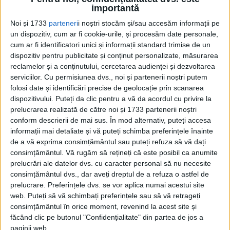
Înainte de izbucnirea celui de-al doilea Război Mondial, în
importantă
România trăiau peste 9000 de străini, fără...
Noi și 1733
parteneri
i noștri stocăm și/sau accesăm informații pe
un dispozitiv, cum ar fi cookie-urile, și procesăm date personale,
cum ar fi identificatori unici și informații standard trimise de un
dispozitiv pentru publicitate și conținut personalizate, măsurarea
reclamelor și a conținutului, cercetarea audienței și dezvoltarea
serviciilor.
Cu permisiunea dvs., noi și partenerii noștri putem
folosi date și identificări precise de geolocație prin scanarea
dispozitivului. Puteți da clic pentru a vă da acordul cu privire la
prelucrarea realizată de către noi și 1733 partenerii noștri
conform descrierii de mai sus. În mod alternativ, puteți accesa
Cea mai mare revistă de istorie din Europa!
.
informații mai detaliate și vă puteți schimba preferințele înainte
de a vă exprima consimțământul sau puteți refuza să vă dați
Media KIT
consimțământul.
Vă rugăm să rețineți că este posibil ca anumite
prelucrări ale datelor dvs. cu caracter personal să nu necesite
consimțământul dvs., dar aveți dreptul de a refuza o astfel de
prelucrare. Preferințele dvs. se vor aplica numai acestui site
PORTOFOLIU
web. Puteți să vă schimbați preferințele sau să vă retrageți
consimțământul în orice moment, revenind la acest site și
Capital
făcând clic pe butonul "Confidențialitate" din partea de jos a
Evenimentul Zilei
paginii web.
Doctorul Zilei