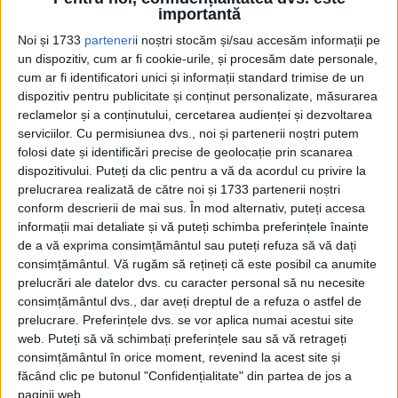
Pe 6 mai 1950, fraţii Emil şi Viggo Højgård, împreună cu
importantă
familiile lor, scoteau turbă în...
Noi și 1733
parteneri
i noștri stocăm și/sau accesăm informații pe
un dispozitiv, cum ar fi cookie-urile, și procesăm date personale,
cum ar fi identificatori unici și informații standard trimise de un
dispozitiv pentru publicitate și conținut personalizate, măsurarea
reclamelor și a conținutului, cercetarea audienței și dezvoltarea
serviciilor.
Cu permisiunea dvs., noi și partenerii noștri putem
folosi date și identificări precise de geolocație prin scanarea
dispozitivului. Puteți da clic pentru a vă da acordul cu privire la
prelucrarea realizată de către noi și 1733 partenerii noștri
conform descrierii de mai sus. În mod alternativ, puteți accesa
Cea mai mare revistă de istorie din Europa!
.
informații mai detaliate și vă puteți schimba preferințele înainte
de a vă exprima consimțământul sau puteți refuza să vă dați
Media KIT
consimțământul.
Vă rugăm să rețineți că este posibil ca anumite
prelucrări ale datelor dvs. cu caracter personal să nu necesite
consimțământul dvs., dar aveți dreptul de a refuza o astfel de
prelucrare. Preferințele dvs. se vor aplica numai acestui site
PORTOFOLIU
web. Puteți să vă schimbați preferințele sau să vă retrageți
consimțământul în orice moment, revenind la acest site și
Capital
făcând clic pe butonul "Confidențialitate" din partea de jos a
Evenimentul Zilei
paginii web.
Doctorul Zilei