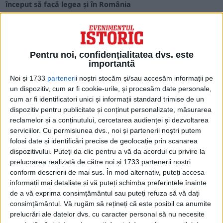
început să facă legea și în România
La împlinirea a trei ani de la trecerea la Domnul a
arhimandritului Mina Dobzeu, episcopul Huşilor,...
Pentru noi, confidențialitatea dvs. este
importantă
Noi și 1733
parteneri
i noștri stocăm și/sau accesăm informații pe
un dispozitiv, cum ar fi cookie-urile, și procesăm date personale,
cum ar fi identificatori unici și informații standard trimise de un
dispozitiv pentru publicitate și conținut personalizate, măsurarea
reclamelor și a conținutului, cercetarea audienței și dezvoltarea
serviciilor.
Cu permisiunea dvs., noi și partenerii noștri putem
folosi date și identificări precise de geolocație prin scanarea
dispozitivului. Puteți da clic pentru a vă da acordul cu privire la
prelucrarea realizată de către noi și 1733 partenerii noștri
ARTICOLE ONLINE
Poeta care a demisionat în 1988 din cauza cenzurii
conform descrierii de mai sus. În mod alternativ, puteți accesa
regimului Ceaușescu împlinește 80 de ani
informații mai detaliate și vă puteți schimba preferințele înainte
S-a născut la 23 ianuarie 1940, în comuna Godeni din judeţul
de a vă exprima consimțământul sau puteți refuza să vă dați
Argeş. Este licenţiată a Facultăţii...
consimțământul.
Vă rugăm să rețineți că este posibil ca anumite
prelucrări ale datelor dvs. cu caracter personal să nu necesite