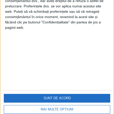
consimțământul dvs., dar aveți dreptul de a refuza o astfel de
prelucrare. Preferințele dvs. se vor aplica numai acestui site
web. Puteți să vă schimbați preferințele sau să vă retrageți
consimțământul în orice moment, revenind la acest site și
făcând clic pe butonul "Confidențialitate" din partea de jos a
paginii web.
Cea mai mare revistă de istorie din Europa!
.
Media KIT
PORTOFOLIU
Capital
Evenimentul Zilei
Doctorul Zilei
SUNT DE ACORD
Infofinanciar
Infoactual
Editura de carte
MAI MULTE OPȚIUNI