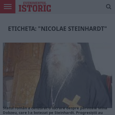
ARTICOLE
ONLINE
EDIȚII
ISTORIC
CONTUL
TIPĂRITE
PLAY
MEU
ETICHETA: "NICOLAE STEINHARDT"
ARTICOLE ONLINE
Statul român a cenzurat o lucrare despre părintele Mina
Dobzeu, care l-a botezat pe Steinhardt. Progresiștii au