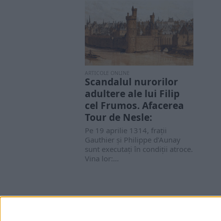
ARTICOLE ONLINE
Scandalul nurorilor
adultere ale lui Filip
cel Frumos. Afacerea
Tour de Nesle:
Pe 19 aprilie 1314, frații
Gauthier și Philippe d’Aunay
sunt executați în condiții atroce.
Vina lor:...