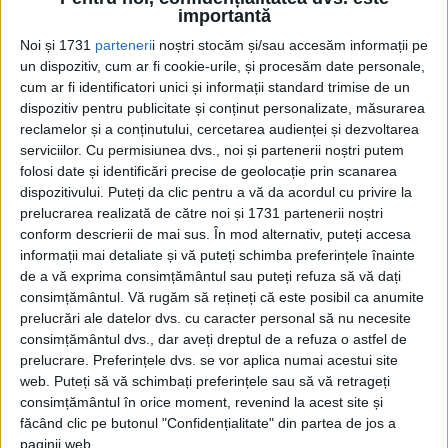
Fiți foarte atenți la semnalele pe care le dau marile trusturi de
importantă
presă din Occident, aceste...
Noi și 1731
parteneri
i noștri stocăm și/sau accesăm informații pe
un dispozitiv, cum ar fi cookie-urile, și procesăm date personale,
cum ar fi identificatori unici și informații standard trimise de un
dispozitiv pentru publicitate și conținut personalizate, măsurarea
reclamelor și a conținutului, cercetarea audienței și dezvoltarea
serviciilor.
Cu permisiunea dvs., noi și partenerii noștri putem
folosi date și identificări precise de geolocație prin scanarea
dispozitivului. Puteți da clic pentru a vă da acordul cu privire la
prelucrarea realizată de către noi și 1731 partenerii noștri
conform descrierii de mai sus. În mod alternativ, puteți accesa
Cea mai mare revistă de istorie din Europa!
.
informații mai detaliate și vă puteți schimba preferințele înainte
de a vă exprima consimțământul sau puteți refuza să vă dați
Media KIT
consimțământul.
Vă rugăm să rețineți că este posibil ca anumite
prelucrări ale datelor dvs. cu caracter personal să nu necesite
consimțământul dvs., dar aveți dreptul de a refuza o astfel de
prelucrare. Preferințele dvs. se vor aplica numai acestui site
PORTOFOLIU
web. Puteți să vă schimbați preferințele sau să vă retrageți
consimțământul în orice moment, revenind la acest site și
Capital
făcând clic pe butonul "Confidențialitate" din partea de jos a
Evenimentul Zilei
paginii web.
Doctorul Zilei