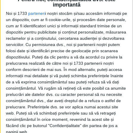
materiale, dificultăţile economice, criza morală, de conştiinţă
importantă
au...
Noi și 1733
parteneri
i noștri stocăm și/sau accesăm informații pe
un dispozitiv, cum ar fi cookie-urile, și procesăm date personale,
cum ar fi identificatori unici și informații standard trimise de un
dispozitiv pentru publicitate și conținut personalizate, măsurarea
reclamelor și a conținutului, cercetarea audienței și dezvoltarea
serviciilor.
Cu permisiunea dvs., noi și partenerii noștri putem
folosi date și identificări precise de geolocație prin scanarea
dispozitivului. Puteți da clic pentru a vă da acordul cu privire la
prelucrarea realizată de către noi și 1733 partenerii noștri
conform descrierii de mai sus. În mod alternativ, puteți accesa
Cea mai mare revistă de istorie din Europa!
.
informații mai detaliate și vă puteți schimba preferințele înainte
de a vă exprima consimțământul sau puteți refuza să vă dați
Media KIT
consimțământul.
Vă rugăm să rețineți că este posibil ca anumite
prelucrări ale datelor dvs. cu caracter personal să nu necesite
consimțământul dvs., dar aveți dreptul de a refuza o astfel de
prelucrare. Preferințele dvs. se vor aplica numai acestui site
PORTOFOLIU
web. Puteți să vă schimbați preferințele sau să vă retrageți
consimțământul în orice moment, revenind la acest site și
Capital
făcând clic pe butonul "Confidențialitate" din partea de jos a
Evenimentul Zilei
paginii web.