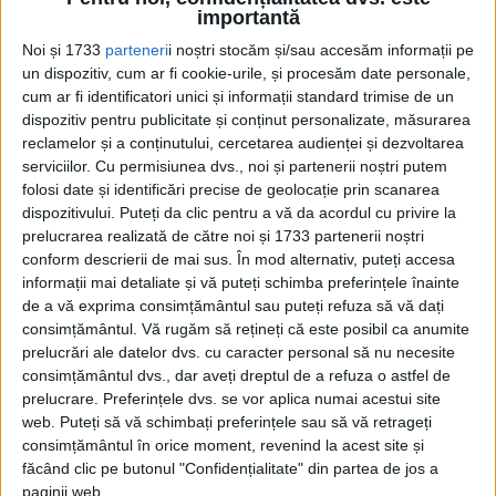
Pe 6 mai 1950, fraţii Emil şi Viggo Højgård, împreună cu
importantă
familiile lor, scoteau turbă în...
Noi și 1733
parteneri
i noștri stocăm și/sau accesăm informații pe
un dispozitiv, cum ar fi cookie-urile, și procesăm date personale,
cum ar fi identificatori unici și informații standard trimise de un
dispozitiv pentru publicitate și conținut personalizate, măsurarea
reclamelor și a conținutului, cercetarea audienței și dezvoltarea
serviciilor.
Cu permisiunea dvs., noi și partenerii noștri putem
folosi date și identificări precise de geolocație prin scanarea
dispozitivului. Puteți da clic pentru a vă da acordul cu privire la
prelucrarea realizată de către noi și 1733 partenerii noștri
conform descrierii de mai sus. În mod alternativ, puteți accesa
Cea mai mare revistă de istorie din Europa!
.
informații mai detaliate și vă puteți schimba preferințele înainte
de a vă exprima consimțământul sau puteți refuza să vă dați
Media KIT
consimțământul.
Vă rugăm să rețineți că este posibil ca anumite
prelucrări ale datelor dvs. cu caracter personal să nu necesite
consimțământul dvs., dar aveți dreptul de a refuza o astfel de
prelucrare. Preferințele dvs. se vor aplica numai acestui site
PORTOFOLIU
web. Puteți să vă schimbați preferințele sau să vă retrageți
consimțământul în orice moment, revenind la acest site și
Capital
făcând clic pe butonul "Confidențialitate" din partea de jos a
Evenimentul Zilei
paginii web.
Doctorul Zilei