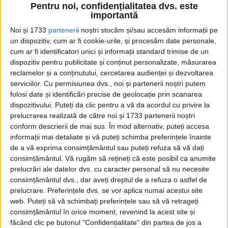
Marea Britanie trimite Ucrainei o rachetă mai nouă, cu
Pentru noi, confidențialitatea dvs. este
rază de acțiune mai mare, care permite soldaților să o
importantă
ghideze până la țintă
Noi și 1733
parteneri
i noștri stocăm și/sau accesăm informații pe
Brimstone 2 este o versiune cu rază de acțiune mai lungă a
rachetei antitanc originale Brimstone...
un dispozitiv, cum ar fi cookie-urile, și procesăm date personale,
cum ar fi identificatori unici și informații standard trimise de un
dispozitiv pentru publicitate și conținut personalizate, măsurarea
reclamelor și a conținutului, cercetarea audienței și dezvoltarea
serviciilor.
Cu permisiunea dvs., noi și partenerii noștri putem
folosi date și identificări precise de geolocație prin scanarea
dispozitivului. Puteți da clic pentru a vă da acordul cu privire la
prelucrarea realizată de către noi și 1733 partenerii noștri
conform descrierii de mai sus. În mod alternativ, puteți accesa
informații mai detaliate și vă puteți schimba preferințele înainte
de a vă exprima consimțământul sau puteți refuza să vă dați
Cea mai mare revistă de istorie din Europa!
.
consimțământul.
Vă rugăm să rețineți că este posibil ca anumite
prelucrări ale datelor dvs. cu caracter personal să nu necesite
Media KIT
consimțământul dvs., dar aveți dreptul de a refuza o astfel de
prelucrare. Preferințele dvs. se vor aplica numai acestui site
web. Puteți să vă schimbați preferințele sau să vă retrageți
consimțământul în orice moment, revenind la acest site și
PORTOFOLIU
făcând clic pe butonul "Confidențialitate" din partea de jos a