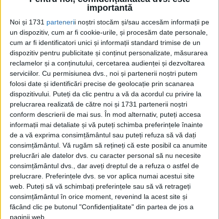
Mascarenhas acostează pe o insulă necunoscută din
importantă
mijlocul...
Noi și 1731
parteneri
i noștri stocăm și/sau accesăm informații pe
un dispozitiv, cum ar fi cookie-urile, și procesăm date personale,
cum ar fi identificatori unici și informații standard trimise de un
dispozitiv pentru publicitate și conținut personalizate, măsurarea
reclamelor și a conținutului, cercetarea audienței și dezvoltarea
serviciilor.
Cu permisiunea dvs., noi și partenerii noștri putem
folosi date și identificări precise de geolocație prin scanarea
dispozitivului. Puteți da clic pentru a vă da acordul cu privire la
prelucrarea realizată de către noi și 1731 partenerii noștri
conform descrierii de mai sus. În mod alternativ, puteți accesa
Cea mai mare revistă de istorie din Europa!
.
informații mai detaliate și vă puteți schimba preferințele înainte
de a vă exprima consimțământul sau puteți refuza să vă dați
Media KIT
consimțământul.
Vă rugăm să rețineți că este posibil ca anumite
prelucrări ale datelor dvs. cu caracter personal să nu necesite
consimțământul dvs., dar aveți dreptul de a refuza o astfel de
prelucrare. Preferințele dvs. se vor aplica numai acestui site
PORTOFOLIU
web. Puteți să vă schimbați preferințele sau să vă retrageți
consimțământul în orice moment, revenind la acest site și
Capital
făcând clic pe butonul "Confidențialitate" din partea de jos a
Evenimentul Zilei
paginii web.