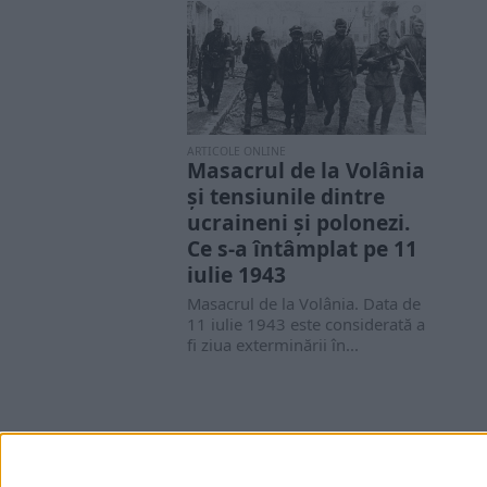
ARTICOLE ONLINE
Masacrul de la Volânia
și tensiunile dintre
ucraineni și polonezi.
Ce s-a întâmplat pe 11
iulie 1943
Masacrul de la Volânia. Data de
11 iulie 1943 este considerată a
fi ziua exterminării în...