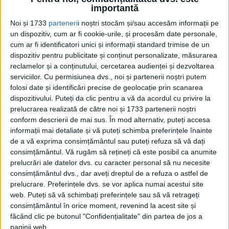
„Faimoasa Maria Bălan, regina spionajului, o Mata Hari a
importantă
Ungariei”, o evoca ziarul «Paris Soir», din...
Noi și 1733
parteneri
i noștri stocăm și/sau accesăm informații pe
un dispozitiv, cum ar fi cookie-urile, și procesăm date personale,
cum ar fi identificatori unici și informații standard trimise de un
dispozitiv pentru publicitate și conținut personalizate, măsurarea
reclamelor și a conținutului, cercetarea audienței și dezvoltarea
serviciilor.
Cu permisiunea dvs., noi și partenerii noștri putem
folosi date și identificări precise de geolocație prin scanarea
dispozitivului. Puteți da clic pentru a vă da acordul cu privire la
prelucrarea realizată de către noi și 1733 partenerii noștri
conform descrierii de mai sus. În mod alternativ, puteți accesa
Cea mai mare revistă de istorie din Europa!
.
informații mai detaliate și vă puteți schimba preferințele înainte
de a vă exprima consimțământul sau puteți refuza să vă dați
Media KIT
consimțământul.
Vă rugăm să rețineți că este posibil ca anumite
prelucrări ale datelor dvs. cu caracter personal să nu necesite
consimțământul dvs., dar aveți dreptul de a refuza o astfel de
prelucrare. Preferințele dvs. se vor aplica numai acestui site
PORTOFOLIU
web. Puteți să vă schimbați preferințele sau să vă retrageți
consimțământul în orice moment, revenind la acest site și
Capital
făcând clic pe butonul "Confidențialitate" din partea de jos a
Evenimentul Zilei
paginii web.
Doctorul Zilei