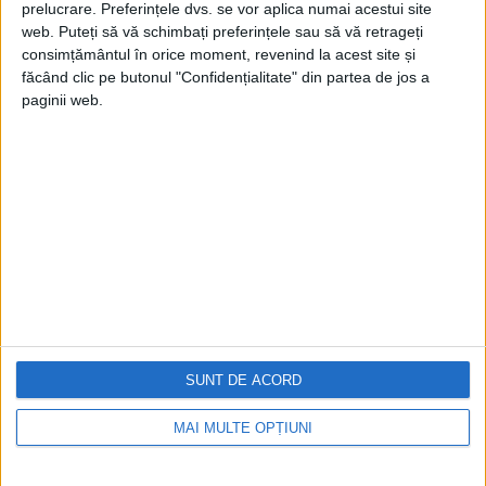
prelucrare. Preferințele dvs. se vor aplica numai acestui site
web. Puteți să vă schimbați preferințele sau să vă retrageți
consimțământul în orice moment, revenind la acest site și
făcând clic pe butonul "Confidențialitate" din partea de jos a
paginii web.
Cea mai mare revistă de istorie din Europa!
.
Media KIT
PORTOFOLIU
Capital
Evenimentul Zilei
Doctorul Zilei
Infofinanciar
SUNT DE ACORD
Infoactual
Editura de carte
EVZ Comunicate
MAI MULTE OPȚIUNI
Capital Comunicate
Animal Zoo