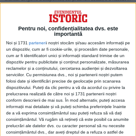
orașul Irinopolis din Decapolea Isauriei, în sud-estul...
Pentru noi, confidențialitatea dvs. este
importantă
Noi și 1731
parteneri
i noștri stocăm și/sau accesăm informații pe
un dispozitiv, cum ar fi cookie-urile, și procesăm date personale,
cum ar fi identificatori unici și informații standard trimise de un
dispozitiv pentru publicitate și conținut personalizate, măsurarea
reclamelor și a conținutului, cercetarea audienței și dezvoltarea
serviciilor.
Cu permisiunea dvs., noi și partenerii noștri putem
folosi date și identificări precise de geolocație prin scanarea
dispozitivului. Puteți da clic pentru a vă da acordul cu privire la
ARTICOLE ONLINE
prelucrarea realizată de către noi și 1731 partenerii noștri
Descoperiri unice la Mănăstirea Bistrița
conform descrierii de mai sus. În mod alternativ, puteți accesa
Prima biserică a lui Alexandru cel Bun se poate foarte bine să
informații mai detaliate și vă puteți schimba preferințele înainte
fi fost întărită cu...
de a vă exprima consimțământul sau puteți refuza să vă dați
consimțământul.
Vă rugăm să rețineți că este posibil ca anumite
prelucrări ale datelor dvs. cu caracter personal să nu necesite
consimțământul dvs., dar aveți dreptul de a refuza o astfel de