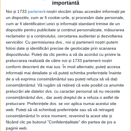
importantă
mai mari și mai...
Noi și 1733
parteneri
i noștri stocăm și/sau accesăm informații pe
un dispozitiv, cum ar fi cookie-urile, și procesăm date personale,
cum ar fi identificatori unici și informații standard trimise de un
dispozitiv pentru publicitate și conținut personalizate, măsurarea
reclamelor și a conținutului, cercetarea audienței și dezvoltarea
serviciilor.
Cu permisiunea dvs., noi și partenerii noștri putem
folosi date și identificări precise de geolocație prin scanarea
dispozitivului. Puteți da clic pentru a vă da acordul cu privire la
prelucrarea realizată de către noi și 1733 partenerii noștri
conform descrierii de mai sus. În mod alternativ, puteți accesa
Cea mai mare revistă de istorie din Europa!
.
informații mai detaliate și vă puteți schimba preferințele înainte
Media KIT
de a vă exprima consimțământul sau puteți refuza să vă dați
consimțământul.
Vă rugăm să rețineți că este posibil ca anumite
prelucrări ale datelor dvs. cu caracter personal să nu necesite
consimțământul dvs., dar aveți dreptul de a refuza o astfel de
prelucrare. Preferințele dvs. se vor aplica numai acestui site
PORTOFOLIU
web. Puteți să vă schimbați preferințele sau să vă retrageți
Capital
consimțământul în orice moment, revenind la acest site și
Evenimentul Zilei
făcând clic pe butonul "Confidențialitate" din partea de jos a
Doctorul Zilei
paginii web.