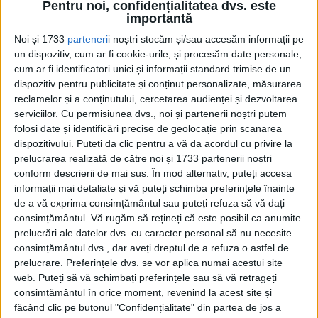
Pentru noi, confidențialitatea dvs. este
portavion a descoperit combustibil pentru avioane în
importantă
alimentarea cu apă
Marina americană a recunoscut că a descoperit recent
Noi și 1733
parteneri
i noștri stocăm și/sau accesăm informații pe
bacteria E. coli în apa potabilă de la...
un dispozitiv, cum ar fi cookie-urile, și procesăm date personale,
cum ar fi identificatori unici și informații standard trimise de un
dispozitiv pentru publicitate și conținut personalizate, măsurarea
reclamelor și a conținutului, cercetarea audienței și dezvoltarea
serviciilor.
Cu permisiunea dvs., noi și partenerii noștri putem
folosi date și identificări precise de geolocație prin scanarea
dispozitivului. Puteți da clic pentru a vă da acordul cu privire la
prelucrarea realizată de către noi și 1733 partenerii noștri
conform descrierii de mai sus. În mod alternativ, puteți accesa
informații mai detaliate și vă puteți schimba preferințele înainte
de a vă exprima consimțământul sau puteți refuza să vă dați
Cea mai mare revistă de istorie din Europa!
.
consimțământul.
Vă rugăm să rețineți că este posibil ca anumite
Media KIT
prelucrări ale datelor dvs. cu caracter personal să nu necesite
consimțământul dvs., dar aveți dreptul de a refuza o astfel de
prelucrare. Preferințele dvs. se vor aplica numai acestui site
web. Puteți să vă schimbați preferințele sau să vă retrageți
PORTOFOLIU
consimțământul în orice moment, revenind la acest site și
făcând clic pe butonul "Confidențialitate" din partea de jos a
Capital