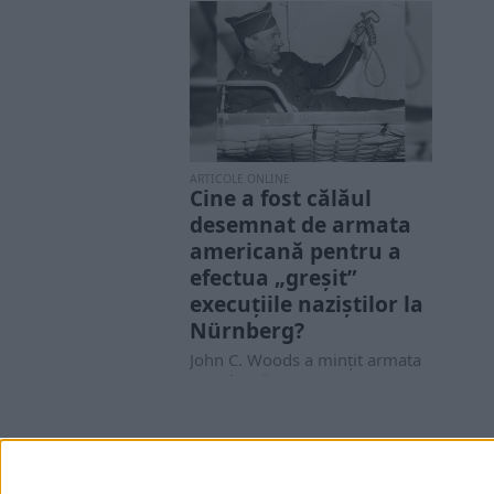
ARTICOLE ONLINE
Cine a fost călăul
desemnat de armata
americană pentru a
efectua „greșit”
execuțiile naziștilor la
Nürnberg?
John C. Woods a mințit armata
americană pentru ca aceasta
să-l promoveze în poziția de
călău...