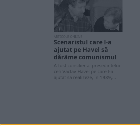
ARTICOLE ONLINE
Scenaristul care l-a
ajutat pe Havel să
dărâme comunismul
A fost consilier al preşedintelui
ceh Vaclav Havel pe care l-a
ajutat să realizeze, în 1989,...