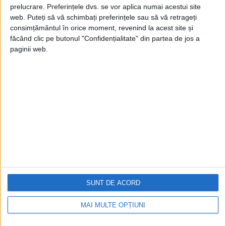
prelucrare. Preferințele dvs. se vor aplica numai acestui site
web. Puteți să vă schimbați preferințele sau să vă retrageți
consimțământul în orice moment, revenind la acest site și
făcând clic pe butonul "Confidențialitate" din partea de jos a
paginii web.
Cea mai mare revistă de istorie din Europa!
.
Media KIT
PORTOFOLIU
Capital
Evenimentul Zilei
Doctorul Zilei
Infofinanciar
SUNT DE ACORD
Infoactual
Editura de carte
MAI MULTE OPȚIUNI
EVZ Comunicate
Capital Comunicate