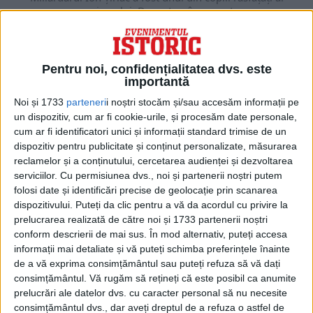
comunismului. Dar asta a însemnat o...
Pentru noi, confidențialitatea dvs. este
importantă
Noi și 1733
parteneri
i noștri stocăm și/sau accesăm informații pe
un dispozitiv, cum ar fi cookie-urile, și procesăm date personale,
cum ar fi identificatori unici și informații standard trimise de un
dispozitiv pentru publicitate și conținut personalizate, măsurarea
reclamelor și a conținutului, cercetarea audienței și dezvoltarea
serviciilor.
Cu permisiunea dvs., noi și partenerii noștri putem
folosi date și identificări precise de geolocație prin scanarea
dispozitivului. Puteți da clic pentru a vă da acordul cu privire la
ARTICOLE ONLINE
Istoria râvnitei cupe. În 1922, România juca primul meci în
prelucrarea realizată de către noi și 1733 partenerii noștri
Cupa Davis
conform descrierii de mai sus. În mod alternativ, puteți accesa
Cupa Davis a început în 1900 ca o competiţie între Marea
informații mai detaliate și vă puteți schimba preferințele înainte
Britanie şi Statele Unite. Acum...
de a vă exprima consimțământul sau puteți refuza să vă dați
consimțământul.
Vă rugăm să rețineți că este posibil ca anumite
prelucrări ale datelor dvs. cu caracter personal să nu necesite
consimțământul dvs., dar aveți dreptul de a refuza o astfel de