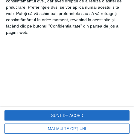
consimțământul dvs., dar aveți dreptul de a refuza o astfel de
prelucrare. Preferințele dvs. se vor aplica numai acestui site
web. Puteți să vă schimbați preferințele sau să vă retrageți
consimțământul în orice moment, revenind la acest site și
făcând clic pe butonul "Confidențialitate" din partea de jos a
paginii web.
Cea mai mare revistă de istorie din Europa!
.
Media KIT
PORTOFOLIU
Capital
Evenimentul Zilei
Doctorul Zilei
SUNT DE ACORD
Infofinanciar
Infoactual
Editura de carte
MAI MULTE OPȚIUNI