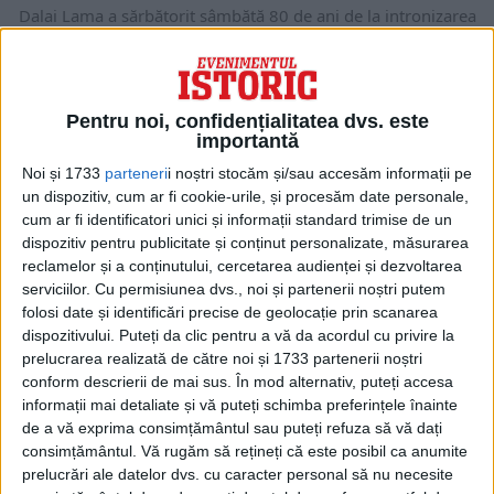
Dalai Lama a sărbătorit sâmbătă 80 de ani de la intronizarea
sa ca lider spiritual al...
Pentru noi, confidențialitatea dvs. este
importantă
Noi și 1733
parteneri
i noștri stocăm și/sau accesăm informații pe
un dispozitiv, cum ar fi cookie-urile, și procesăm date personale,
cum ar fi identificatori unici și informații standard trimise de un
dispozitiv pentru publicitate și conținut personalizate, măsurarea
reclamelor și a conținutului, cercetarea audienței și dezvoltarea
serviciilor.
Cu permisiunea dvs., noi și partenerii noștri putem
folosi date și identificări precise de geolocație prin scanarea
dispozitivului. Puteți da clic pentru a vă da acordul cu privire la
ARTICOLE ONLINE
prelucrarea realizată de către noi și 1733 partenerii noștri
Împăratul a abdicat, trăiască Împăratul! Japonezii asistă la
proclamarea urcării pe tron a lui Naruhito
conform descrierii de mai sus. În mod alternativ, puteți accesa
informații mai detaliate și vă puteți schimba preferințele înainte
Ceremonii fastuoase sunt prevăzute pentru marţi la Tokyo, cu
ocazia protocolului intronizării Împăratului Naruhito al
de a vă exprima consimțământul sau puteți refuza să vă dați
Japoniei....
consimțământul.
Vă rugăm să rețineți că este posibil ca anumite
prelucrări ale datelor dvs. cu caracter personal să nu necesite