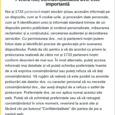
Hotărât lucru, blestemul care te urmăreşte şi la groapă, dar,
importantă
iată, şi dincolo de ea, este...
Noi și 1733
parteneri
i noștri stocăm și/sau accesăm informații pe
un dispozitiv, cum ar fi cookie-urile, și procesăm date personale,
cum ar fi identificatori unici și informații standard trimise de un
dispozitiv pentru publicitate și conținut personalizate, măsurarea
reclamelor și a conținutului, cercetarea audienței și dezvoltarea
serviciilor.
Cu permisiunea dvs., noi și partenerii noștri putem
folosi date și identificări precise de geolocație prin scanarea
dispozitivului. Puteți da clic pentru a vă da acordul cu privire la
prelucrarea realizată de către noi și 1733 partenerii noștri
conform descrierii de mai sus. În mod alternativ, puteți accesa
Cea mai mare revistă de istorie din Europa!
.
informații mai detaliate și vă puteți schimba preferințele înainte
de a vă exprima consimțământul sau puteți refuza să vă dați
Media KIT
consimțământul.
Vă rugăm să rețineți că este posibil ca anumite
prelucrări ale datelor dvs. cu caracter personal să nu necesite
consimțământul dvs., dar aveți dreptul de a refuza o astfel de
prelucrare. Preferințele dvs. se vor aplica numai acestui site
PORTOFOLIU
web. Puteți să vă schimbați preferințele sau să vă retrageți
consimțământul în orice moment, revenind la acest site și
Capital
făcând clic pe butonul "Confidențialitate" din partea de jos a
Evenimentul Zilei
paginii web.
Doctorul Zilei