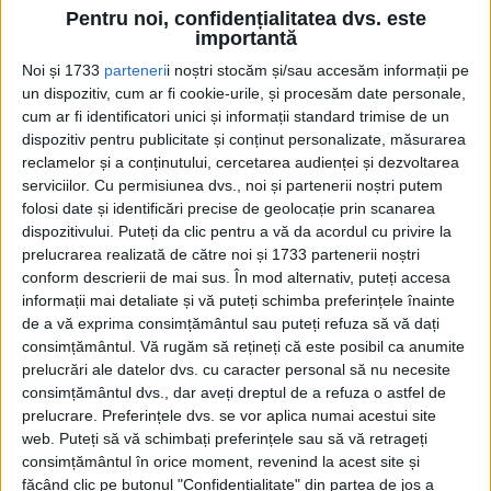
Secretele murdare ale istoriei! Președintele francez a
Pentru noi, confidențialitatea dvs. este
pipăit-o pe șefa guvernului danez în timpul discuțiilor
importantă
despre Constituția UE
Fostul premier danez Helle Thorning-Schmidt mărturisește în
Noi și 1733
parteneri
i noștri stocăm și/sau accesăm informații pe
memoriile sale că a fost victima unui comportament
un dispozitiv, cum ar fi cookie-urile, și procesăm date personale,
incalificabil...
cum ar fi identificatori unici și informații standard trimise de un
dispozitiv pentru publicitate și conținut personalizate, măsurarea
reclamelor și a conținutului, cercetarea audienței și dezvoltarea
serviciilor.
Cu permisiunea dvs., noi și partenerii noștri putem
folosi date și identificări precise de geolocație prin scanarea
dispozitivului. Puteți da clic pentru a vă da acordul cu privire la
prelucrarea realizată de către noi și 1733 partenerii noștri
conform descrierii de mai sus. În mod alternativ, puteți accesa
informații mai detaliate și vă puteți schimba preferințele înainte
de a vă exprima consimțământul sau puteți refuza să vă dați
consimțământul.
Vă rugăm să rețineți că este posibil ca anumite
Cea mai mare revistă de istorie din Europa!
.
prelucrări ale datelor dvs. cu caracter personal să nu necesite
Media KIT
consimțământul dvs., dar aveți dreptul de a refuza o astfel de
prelucrare. Preferințele dvs. se vor aplica numai acestui site
web. Puteți să vă schimbați preferințele sau să vă retrageți
consimțământul în orice moment, revenind la acest site și
PORTOFOLIU
făcând clic pe butonul "Confidențialitate" din partea de jos a